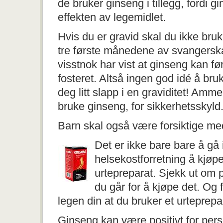
de bruker ginseng i tillegg, fordi
effekten av legemidlet.
Hvis du er gravid skal du ikke bru
tre første månedene av svangersk
visstnok har vist at ginseng kan fø
fosteret. Altså ingen god idé å bru
deg litt slapp i en graviditet! Amme
bruke ginseng, for sikkerhetsskyld
Barn skal også være forsiktige med
Det er ikke bare bare å gå 
helsekostforretning å kjøpe
urtepreparat. Sjekk ut om p
du går for å kjøpe det. Og fo
legen din at du bruker et urteprepar
Ginseng kan være positivt for per