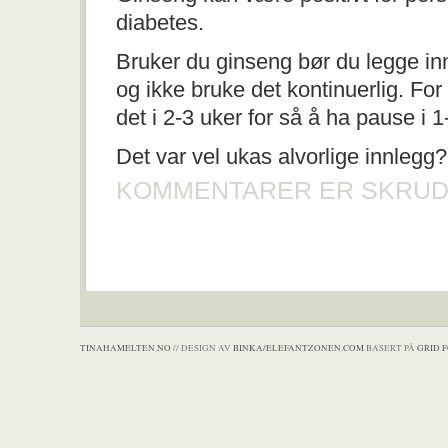
diabetes.
Bruker du ginseng bør du legge inn
og ikke bruke det kontinuerlig. Fo
det i 2-3 uker for så å ha pause i 1
Det var vel ukas alvorlige innlegg
KOMMENTARER ER SKRUD
TINAHAMELTEN.NO
// DESIGN AV
BINKA/ELEFANTZONEN.COM
BASERT PÅ
GRID 