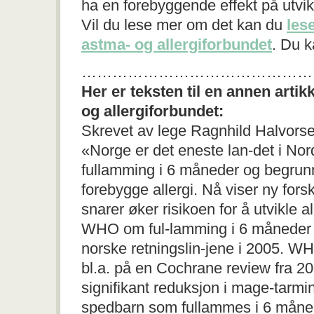
ha en forebyggende effekt på utvik
Vil du lese mer om det kan du
lese
astma- og allergiforbundet
. Du k
………………………………………
Her er teksten til en annen artikk
og allergiforbundet:
Skrevet av lege Ragnhild Halvors
«Norge er det eneste lan-det i No
fullamming i 6 måneder og begrun
forebygge allergi. Nå viser ny fors
snarer øker risikoen for å utvikle a
WHO om ful-lamming i 6 måneder b
norske retningslin-jene i 2005. W
bl.a. på en Cochrane review fra 20
signifikant reduksjon i mage-tarmi
spedbarn som fullammes i 6 måneder