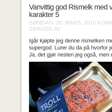
Vanvittig god Rismelk med 
karakter 5
SØNDAG, 28. MARS, 2010
KOM
FOR
SKRUDD AV
VANVITTIG
GOD
Igår kjøpte jeg denne rismelken m
RISMELK
MED
supergod. Lurer du da på hvorfor j
VANILJESMAK-
KARAKTER
Ja, det gjør nesten jeg også, men d
5