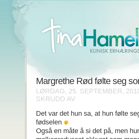
Margrethe Rød følte seg som
LØRDAG, 25. SEPTEMBER, 201
FOR
SKRUDD AV
MARGRETHE
RØD
Det var det hun sa, at hun følte se
FØLTE
SEG
fødselen
SOM
ET
Også en måte å si det på, men hun
MEIERI
:)