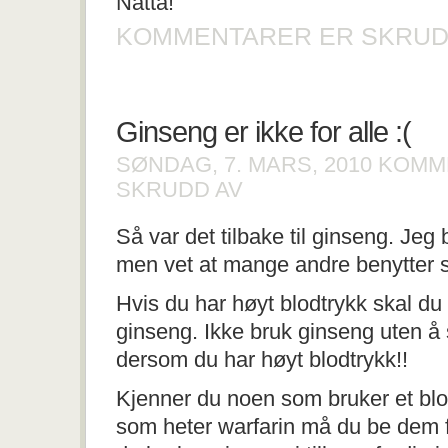
Natta!
KOMMENTARER ER SKRUD
Ginseng er ikke for alle :(
SØNDAG, 7. MARS, 2010
KOMM
FOR
SKRUDD AV
GINSENG
ER
Så var det tilbake til ginseng. Jeg 
IKKE
FOR
men vet at mange andre benytter s
ALLE
:
(
Hvis du har høyt blodtrykk skal du
ginseng. Ikke bruk ginseng uten å si
dersom du har høyt blodtrykk!!
Kjenner du noen som bruker et bl
som heter warfarin må du be dem fo