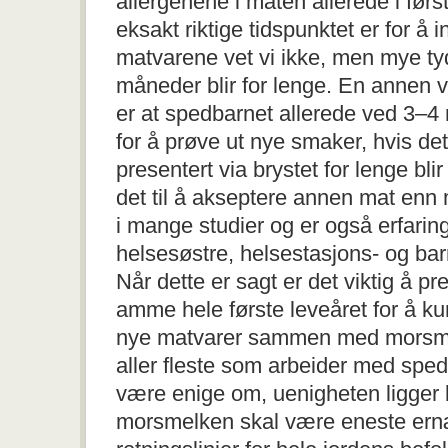
allergenene i maten allerede i førs
eksakt riktige tidspunktet er for å i
matvarene vet vi ikke, men mye tyd
måneder blir for lenge. En annen vi
er at spedbarnet allerede ved 3–4
for å prøve ut nye smaker, hvis de
presentert via brystet for lenge bli
det til å akseptere annen mat enn 
i mange studier og er også erfarin
helsesøstre, helsestasjons- og bar
Når dette er sagt er det viktig å p
amme hele første leveåret for å k
nye matvarer sammen med morsmel
aller fleste som arbeider med spe
være enige om, uenigheten ligger 
morsmelken skal være eneste ern