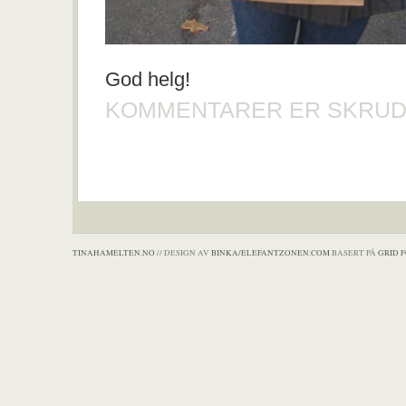
God helg!
KOMMENTARER ER SKRUD
TINAHAMELTEN.NO
// DESIGN AV
BINKA/ELEFANTZONEN.COM
BASERT PÅ
GRID 