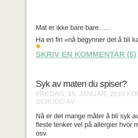
Mat er ikke bare bare…..
Ha en fin «nå begynner det å bli ka
SKRIV EN KOMMENTAR (5)
Syk av maten du spiser?
FREDAG, 15. JANUAR, 2010
KO
FOR
SKRUDD AV
SYK
AV
Nå er det mange måter å bli syk a
MATEN
DU
fleste tenker vel på allergier hvor
SPISER?
osv.