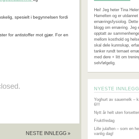
Hei! Jeg heter Tina Hele
Hamelten og er utdannet 
anskelig, spesielt i begynnelsen fordi
ernæringsfysiolog. Dette
blogg om ernæring. Jeg 
opptatt av sammenheng
ter for antistoffer mot gjær. For en
mellom kosthold og hels
skal dele kunnskap, erfa
tanker rundt temaet ernæ
med dere + litt om trenin
selvfølgelig.
losed.
NYESTE INNLEG
Yoghurt av sauemelk – k
6!!!
Nytt år helt uten forsetter
Fruktfredag
Lille julaften – som en he
NESTE INNLEGG »
vanlig dag!