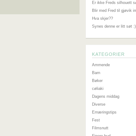
Er ikke Freds silhouett s
Blir med Fred til gjøvik 
Hva skjer??
Synes denne er litt søt :)
KATEGORIER
Ammende
Barn
Bøker
cøliaki
Dagens middag
Diverse
Ernæringstips
Fest
Filmsnutt
Finere hud