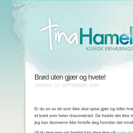
Brød uten gjær og hvete!
ONSDAG, 16. SEPTEMBER, 2009
Er du en av de som ikke skal spise gjær og /eller hv
et brød som heter draumebrød. De hadde det ikke inn
jeg kan dessverre ikke fortelle deg hvordan det smak
Vil du lese mer om brødet kan dere lese på
www.de