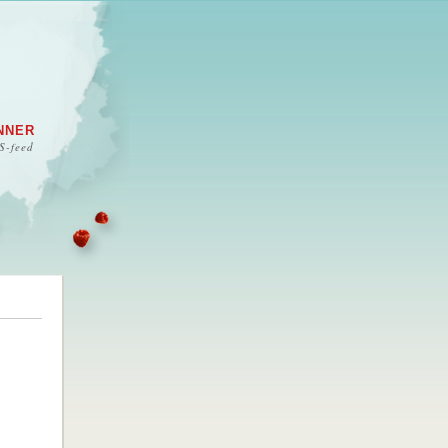
NNER
S-feed