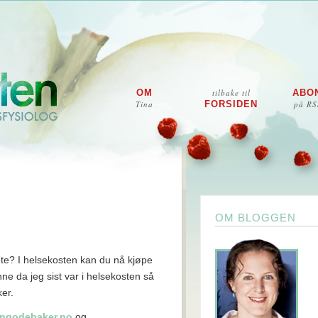
OM
tilbake til
ABO
Tina
FORSIDEN
på RS
OM BLOGGEN
ete? I helsekosten kan du nå kjøpe
e da jeg sist var i helsekosten så
er.
ngodebaker.no
og