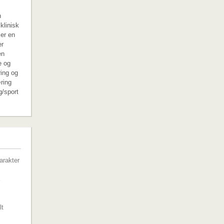
n
klinisk
 er en
er
en
e og
ring og
ring
g/sport
G
arakter
lt