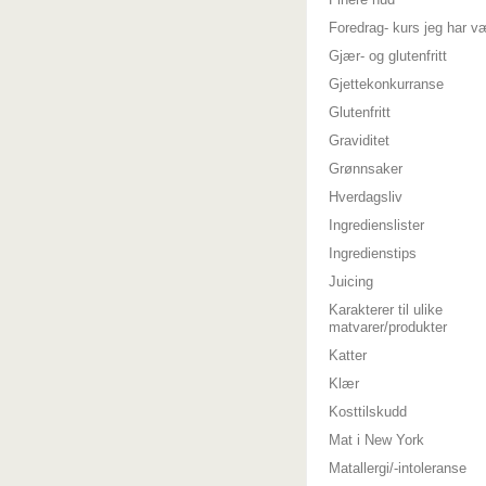
Foredrag- kurs jeg har v
Gjær- og glutenfritt
Gjettekonkurranse
Glutenfritt
Graviditet
Grønnsaker
Hverdagsliv
Ingredienslister
Ingredienstips
Juicing
Karakterer til ulike
matvarer/produkter
Katter
Klær
Kosttilskudd
Mat i New York
Matallergi/-intoleranse