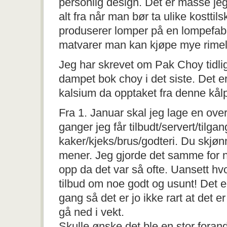
personlig design. Det er masse jeg
alt fra når man bør ta ulike kosttil
produserer lomper på en lompefabri
matvarer man kan kjøpe mye rimeli
Jeg har skrevet om Pak Choy tidli
dampet bok choy i det siste. Det er 
kalsium da opptaket fra denne kål
Fra 1. Januar skal jeg lage en ove
ganger jeg får tilbudt/servert/tilgang
kaker/kjeks/brus/godteri. Du skjøn
mener. Jeg gjorde det samme for 
opp da det var så ofte. Uansett h
tilbud om noe godt og usunt! Det e
gang så det er jo ikke rart at det 
gå ned i vekt.
Skulle ønske det ble en stor forand