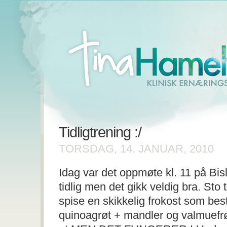
Tidligtrening :/
TORSDAG, 14. JANUAR, 2010
Idag var det oppmøte kl. 11 på Bisl
tidlig men det gikk veldig bra. Sto 
spise en skikkelig frokost som be
quinoagrøt + mandler og valmuefrø