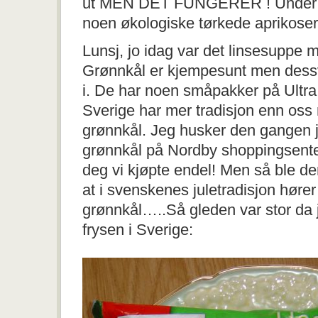
ut MEN DET FUNGERER ! Under og 
noen økologiske tørkede aprikoser
Lunsj, jo idag var det linsesuppe 
Grønnkål er kjempesunt men dessv
i. De har noen småpakker på Ultra,
Sverige har mer tradisjon enn oss
grønnkål. Jeg husker den gangen 
grønnkål på Nordby shoppingsente
deg vi kjøpte endel! Men så ble den
at i svenskenes juletradisjon høre
grønnkål…..Så gleden var stor da j
frysen i Sverige: