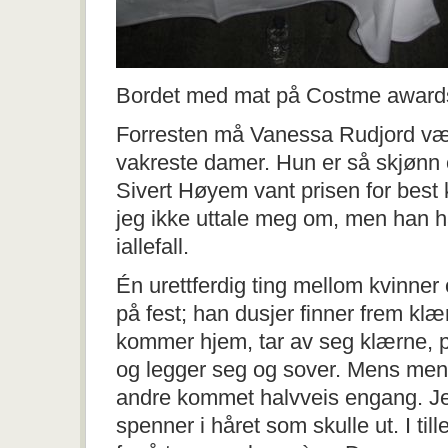
Bordet med mat på Costme award
Forresten må Vanessa Rudjord væ
vakreste damer. Hun er så skjønn 
Sivert Høyem vant prisen for best
jeg ikke uttale meg om, men han h
iallefall.
Én urettferdig ting mellom kvinne
på fest; han dusjer finner frem klæ
kommer hjem, tar av seg klærne, p
og legger seg og sover. Mens menn
andre kommet halvveis engang. Jeg 
spenner i håret som skulle ut. I til