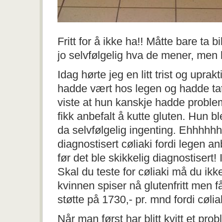
Fritt for å ikke ha!! Måtte bare ta 
jo selvfølgelig hva de mener, men l
Idag hørte jeg en litt trist og upra
hadde vært hos legen og hadde ta
viste at hun kanskje hadde probl
fikk anbefalt å kutte gluten. Hun bl
da selvfølgelig ingenting. Ehhhhhh
diagnostisert cøliaki fordi legen an
før det ble skikkelig diagnostisert!
Skal du teste for cøliaki må du ikk
kvinnen spiser nå glutenfritt men 
støtte på 1730,- pr. mnd fordi cølia
Når man først har blitt kvitt et pr