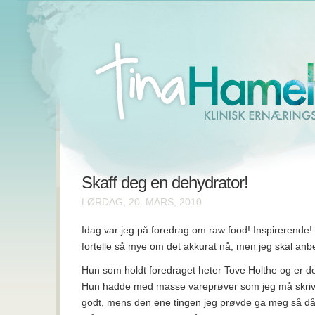
Skaff deg en dehydrator!
LØRDAG, 20. MARS, 2010
Idag var jeg på foredrag om raw food! Inspirerende! J
fortelle så mye om det akkurat nå, men jeg skal anbe
Hun som holdt foredraget heter Tove Holthe og er d
Hun hadde med masse vareprøver som jeg må skriv
godt, mens den ene tingen jeg prøvde ga meg så då