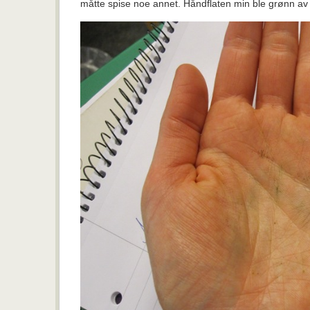
måtte spise noe annet. Håndflaten min ble grønn av