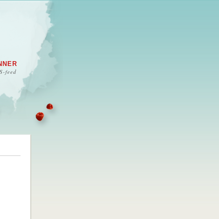
NNER
S-feed