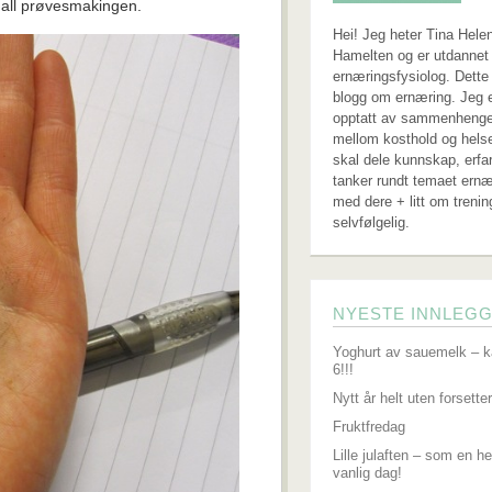
 all prøvesmakingen.
Hei! Jeg heter Tina Hele
Hamelten og er utdannet 
ernæringsfysiolog. Dette
blogg om ernæring. Jeg 
opptatt av sammenheng
mellom kosthold og hels
skal dele kunnskap, erfa
tanker rundt temaet ernæ
med dere + litt om trenin
selvfølgelig.
NYESTE INNLEG
Yoghurt av sauemelk – k
6!!!
Nytt år helt uten forsetter
Fruktfredag
Lille julaften – som en he
vanlig dag!