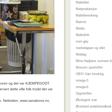
Matbilder
Matproduksjon
Mattilberedning
Matvits
Media
Melkefritt
men gøy
merkelapper og slikt
Middag
Mina Hadjians sunnere li
Morsom sportsfilm
OBS! Vær forsiktig
omega-3
ratoren og det var KJEMPEGODT.
omega-6
ert dette ville folk trodd det var
Oppskrifter
Økologisk mat
rs. Nettsiden, www.sanabona.no,
Øverland andelslandbruk