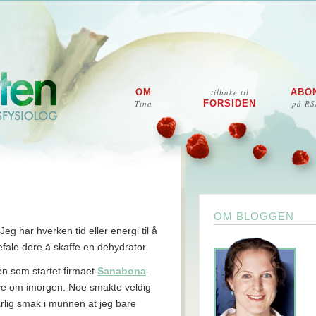
OM
tilbake til
ABO
Tina
FORSIDEN
på RS
OM BLOGGEN
eg har hverken tid eller energi til å
fale dere å skaffe en dehydrator.
en som startet firmaet
Sanabona
.
e om imorgen. Noe smakte veldig
rlig smak i munnen at jeg bare