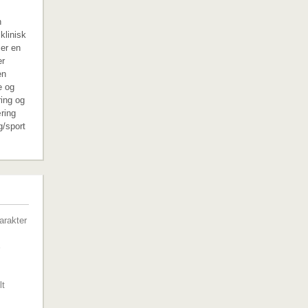
n
klinisk
 er en
er
en
e og
ring og
ring
g/sport
G
arakter
lt