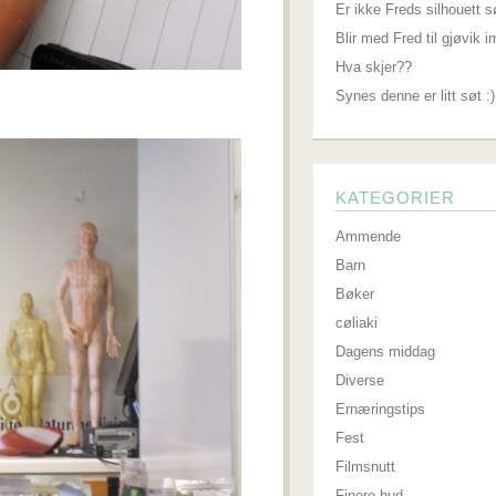
Er ikke Freds silhouett s
Blir med Fred til gjøvik 
Hva skjer??
Synes denne er litt søt :)
KATEGORIER
Ammende
Barn
Bøker
cøliaki
Dagens middag
Diverse
Ernæringstips
Fest
Filmsnutt
Finere hud