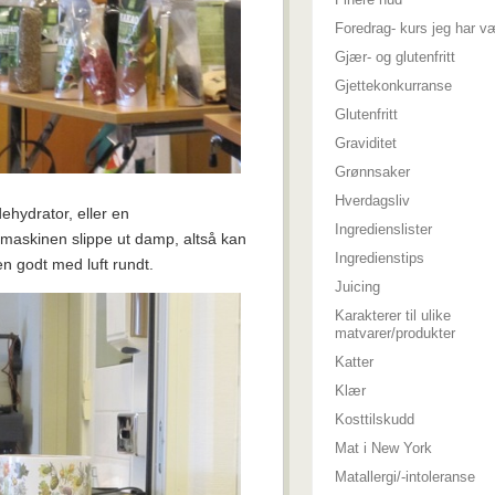
Foredrag- kurs jeg har v
Gjær- og glutenfritt
Gjettekonkurranse
Glutenfritt
Graviditet
Grønnsaker
Hverdagsliv
ehydrator, eller en
Ingredienslister
 maskinen slippe ut damp, altså kan
Ingredienstips
n godt med luft rundt.
Juicing
Karakterer til ulike
matvarer/produkter
Katter
Klær
Kosttilskudd
Mat i New York
Matallergi/-intoleranse