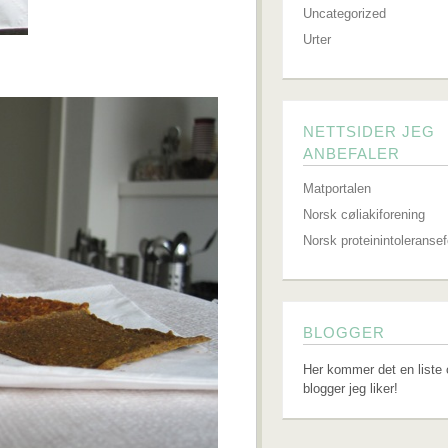
Uncategorized
Urter
NETTSIDER JEG
ANBEFALER
Matportalen
Norsk cøliakiforening
Norsk proteinintoleranse
BLOGGER
Her kommer det en liste 
blogger jeg liker!