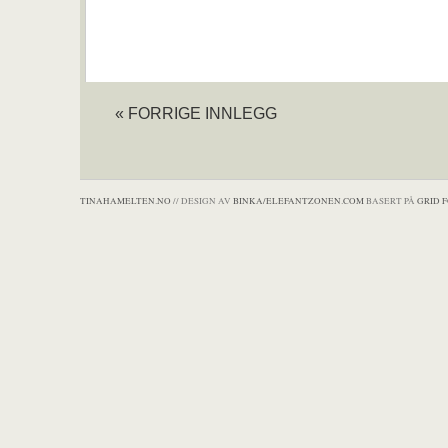
« FORRIGE INNLEGG
TINAHAMELTEN.NO
// DESIGN AV
BINKA/ELEFANTZONEN.COM
BASERT PÅ
GRID 