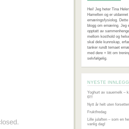
Hei! Jeg heter Tina Hele
Hamelten og er utdannet 
ernæringsfysiolog. Dette
blogg om ernæring. Jeg 
opptatt av sammenheng
mellom kosthold og hels
skal dele kunnskap, erfa
tanker rundt temaet ernæ
med dere + litt om trenin
selvfølgelig.
NYESTE INNLEG
Yoghurt av sauemelk – k
6!!!
Nytt år helt uten forsetter
Fruktfredag
Lille julaften – som en he
losed.
vanlig dag!