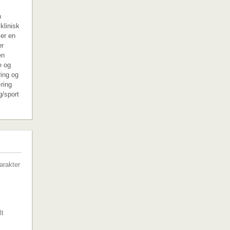
n
klinisk
 er en
er
en
e og
ring og
ring
g/sport
G
arakter
lt