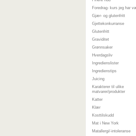
Foredrag- kurs jeg har v
Gjær- og glutenfritt
Gjettekonkurranse
Glutenfritt
Graviditet
Grønnsaker
Hverdagsliv
Ingredienslister
Ingredienstips
Juicing
Karakterer til ulike
matvarer/produkter
Katter
Klær
Kosttilskudd
Mat i New York
Matallergi/-intoleranse