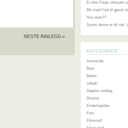
Er ikke Freds silhouett s
Blir med Fred til gjøvik 
Hva skjer??
Synes denne er litt søt :)
NESTE INNLEGG »
KATEGORIER
Ammende
Barn
Bøker
cøliaki
Dagens middag
Diverse
Ernæringstips
Fest
Filmsnutt
Finere hud