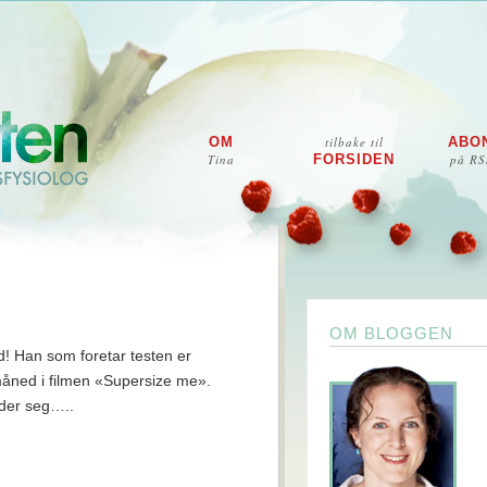
OM
tilbake til
ABO
Tina
FORSIDEN
på RS
OM BLOGGEN
d! Han som foretar testen er
åned i filmen «Supersize me».
lder seg…..