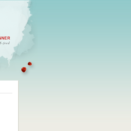
NNER
S-feed