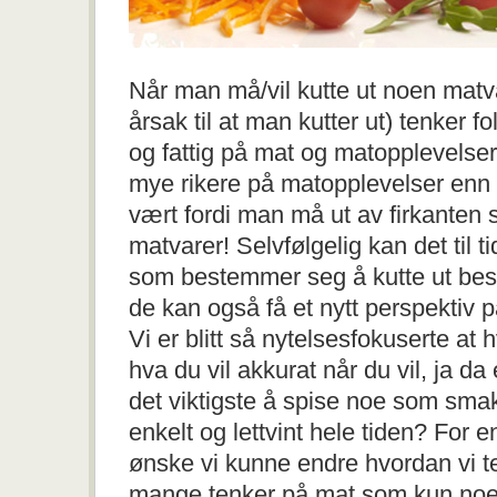
Når man må/vil kutte ut noen matv
årsak til at man kutter ut) tenker fo
og fattig på mat og matopplevelser
mye rikere på matopplevelser en
vært fordi man må ut av firkanten 
matvarer! Selvfølgelig kan det til t
som bestemmer seg å kutte ut be
de kan også få et nytt perspektiv på
Vi er blitt så nytelsesfokuserte at 
hva du vil akkurat når du vil, ja da e
det viktigste å spise noe som smak
enkelt og lettvint hele tiden? For en
ønske vi kunne endre hvordan vi te
mange tenker på mat som kun noe