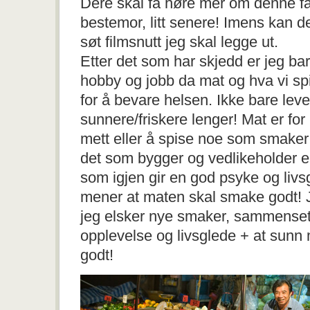
Dere skal få høre mer om denne f
bestemor, litt senere! Imens kan 
søt filmsnutt jeg skal legge ut.
Etter det som har skjedd er jeg bare
hobby og jobb da mat og hva vi spi
for å bevare helsen. Ikke bare lev
sunnere/friskere lenger! Mat er for
mett eller å spise noe som smaker
det som bygger og vedlikeholder e
som igjen gir en god psyke og livsg
mener at maten skal smake godt! J
jeg elsker nye smaker, sammenset
opplevelse og livsglede + at sunn 
godt!