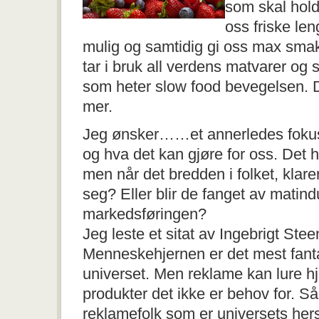
som skal hol
oss friske len
mulig og samtidig gi oss max smak
tar i bruk all verdens matvarer og
som heter slow food bevegelsen. D
mer.
Jeg ønsker……et annerledes fokus
og hva det kan gjøre for oss. Det h
men når det bredden i folket, klare
seg? Eller blir de fanget av matind
markedsføringen?
Jeg leste et sitat av Ingebrigt Ste
Menneskehjernen er det mest fanta
universet. Men reklame kan lure hj
produkter det ikke er behov for. Så 
reklamefolk som er universets her