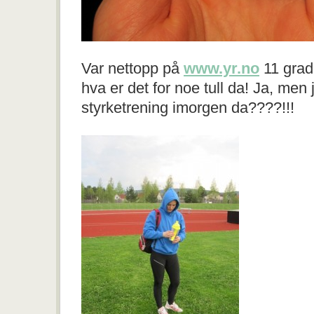
Var nettopp på
www.yr.no
11 grad
hva er det for noe tull da! Ja, men je
styrketrening imorgen da????!!!