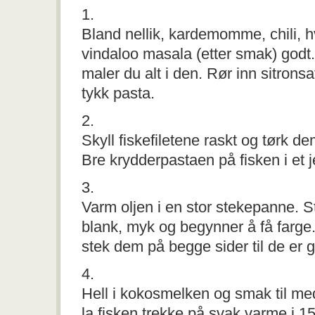
1.
Bland nellik, kardemomme, chili, h
vindaloo masala (etter smak) godt
maler du alt i den. Rør inn sitronsaft
tykk pasta.
2.
Skyll fiskefiletene raskt og tørk 
Bre krydderpastaen på fisken i et j
3.
Varm oljen i en stor stekepanne. St
blank, myk og begynner å få farge. 
stek dem på begge sider til de er 
4.
Hell i kokosmelken og smak til med
la fisken trekke på svak varme i 1