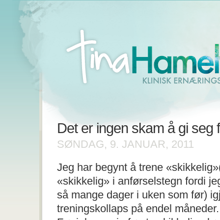
Det er ingen skam å gi seg 
SØNDAG, 9. JANUAR, 2011
Jeg har begynt å trene «skikkelig»
«skikkelig» i anførselstegn fordi je
så mange dager i uken som før) igj
treningskollaps på endel måneder. Åh