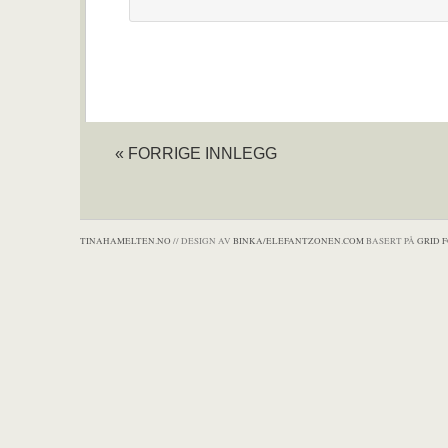
« FORRIGE INNLEGG
TINAHAMELTEN.NO
// DESIGN AV
BINKA/ELEFANTZONEN.COM
BASERT PÅ
GRID 