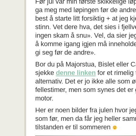
Før jul var min første skikkelige l
ga meg med løpingen før de andre 
best å starte litt forsiktig + at jeg k
stinn. Vet dere hva, det sies i fjell
ingen skam å snu». Vel, da sier jeg
å komme igang igjen må inneholde
gi seg før de andre».
Bor du på Majorstua, Bislet eller 
sjekke
denne linken
for et rimelig
alternativ. Det er jo ikke alle som
fellestimer, men som synes det er 
motor.
Her er noen bilder fra julen hvor je
som før, men da får jeg heller s
tilstanden er til sommeren