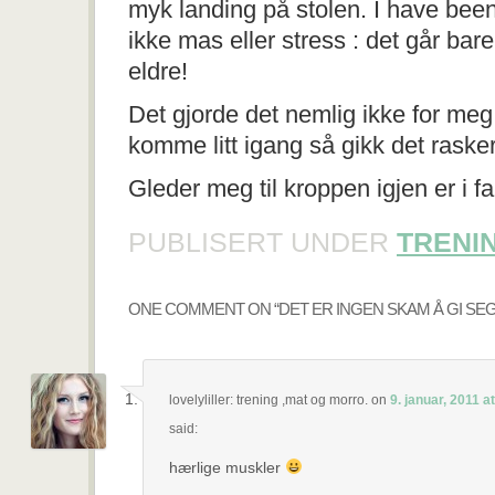
myk landing på stolen. I have been
ikke mas eller stress : det går bare
eldre!
Det gjorde det nemlig ikke for meg 
komme litt igang så gikk det raske
Gleder meg til kroppen igjen er i f
PUBLISERT UNDER
TRENI
ONE COMMENT ON “
DET ER INGEN SKAM Å GI SE
lovelyliller: trening ,mat og morro.
on
9. januar, 2011 a
said:
hærlige muskler