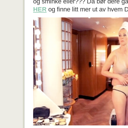
og sminke eller??? Da bør dere g
HER
og finne litt mer ut av hvem D