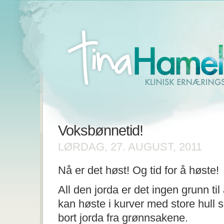
Voksbønnetid!
LØRDAG, 27. AUGUST, 2011
Nå er det høst! Og tid for å høste!
All den jorda er det ingen grunn ti
kan høste i kurver med store hull s
bort jorda fra grønnsakene.