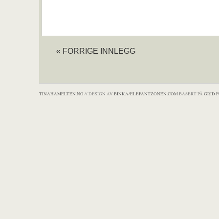
« FORRIGE INNLEGG
TINAHAMELTEN.NO
// DESIGN AV
BINKA/ELEFANTZONEN.COM
BASERT PÅ
GRID 