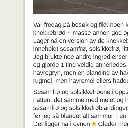
Var fredag på besøk og fikk noen 
knekkebrød + masse annen god 
Lager nå en versjon av de knekke
inneholdt sesamfrø, solsikkefrø, litt
Jeg brukte noe andre ingredienser
og gjorde 1 ting veldig annerlede
havregryn, men en blanding av hav
rugmel, men havremel ellers hadde
Sesamfrø og solsikkefrøene i oppskr
natten, det samme med melet og h
sesamfrø og solsikkefrøblandingen 
før jeg så blandet alt sammen i en 
Det ligger nå i ovnen
Gleder meg 