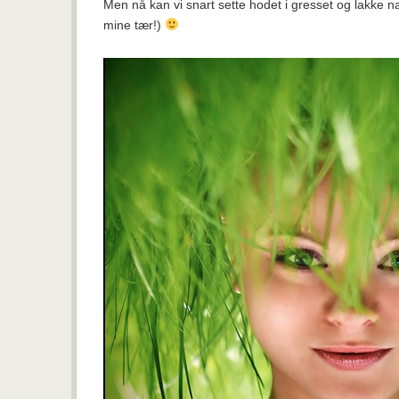
Men nå kan vi snart sette hodet i gresset og lakke n
mine tær!)