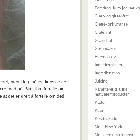
Foredrag- kurs jeg har v
Gjær- og glutenfritt
Gjettekonkurranse
Glutenfritt
Graviditet
Grønnsaker
Hverdagsliv
Ingredienslister
Ingredienstips
Juicing
været, men idag må jeg kanskje det.
være med på. Skal ikke fortelle om
Karakterer til ulike
matvarer/produkter
 at det er greit å fortelle om det!
Katter
Klær
Kosttilskudd
Mat i New York
Matallergi/-intoleranse