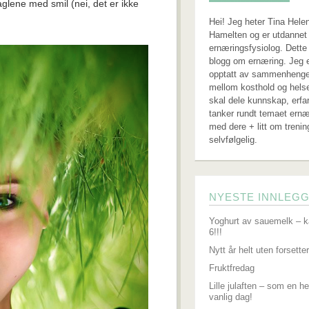
aglene med smil (nei, det er ikke
Hei! Jeg heter Tina Hele
Hamelten og er utdannet 
ernæringsfysiolog. Dette
blogg om ernæring. Jeg 
opptatt av sammenheng
mellom kosthold og hels
skal dele kunnskap, erfa
tanker rundt temaet ernæ
med dere + litt om trenin
selvfølgelig.
NYESTE INNLEG
Yoghurt av sauemelk – k
6!!!
Nytt år helt uten forsetter
Fruktfredag
Lille julaften – som en he
vanlig dag!