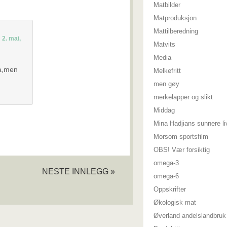
Matbilder
Matproduksjon
Mattilberedning
n
2. mai,
Matvits
Media
da,men
Melkefritt
men gøy
merkelapper og slikt
Middag
Mina Hadjians sunnere li
Morsom sportsfilm
OBS! Vær forsiktig
omega-3
NESTE INNLEGG »
omega-6
Oppskrifter
Økologisk mat
Øverland andelslandbruk