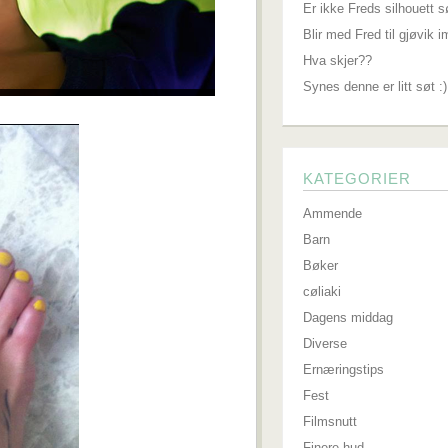
Er ikke Freds silhouett s
Blir med Fred til gjøvik 
Hva skjer??
Synes denne er litt søt :)
KATEGORIER
Ammende
Barn
Bøker
cøliaki
Dagens middag
Diverse
Ernæringstips
Fest
Filmsnutt
Finere hud