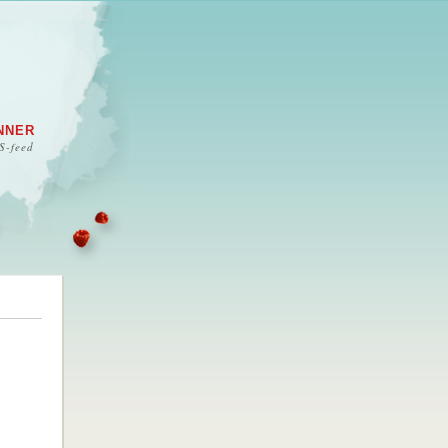
NNER
S-feed