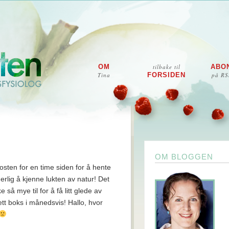
OM
tilbake til
ABO
Tina
FORSIDEN
på RS
OM BLOGGEN
osten for en time siden for å hente
erlig å kjenne lukten av natur! Det
e så mye til for å få litt glede av
ett boks i månedsvis! Hallo, hvor