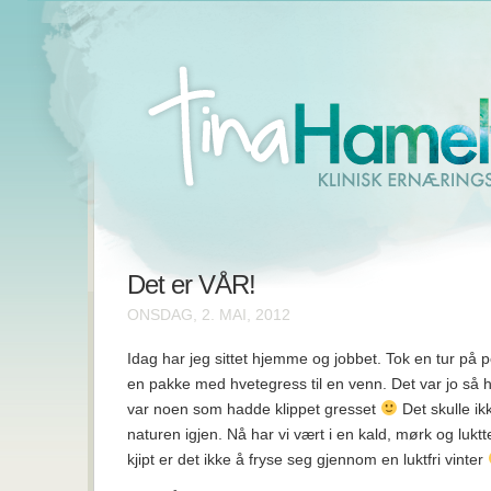
Det er VÅR!
ONSDAG, 2. MAI, 2012
Idag har jeg sittet hjemme og jobbet. Tok en tur på p
en pakke med hvetegress til en venn. Det var jo så h
var noen som hadde klippet gresset
Det skulle ikk
naturen igjen. Nå har vi vært i en kald, mørk og luktt
kjipt er det ikke å fryse seg gjennom en luktfri vinter