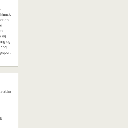
n
klinisk
 er en
er
en
e og
ring og
ring
g/sport
G
arakter
lt