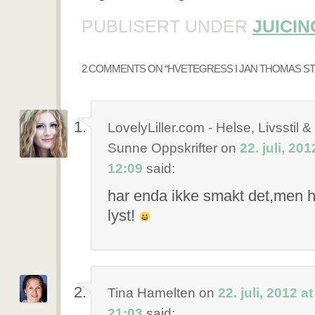
PUBLISERT UNDER
JUICIN
2 COMMENTS ON “
HVETEGRESS I JAN THOMAS S
LovelyLiller.com - Helse, Livsstil &
Sunne Oppskrifter
on
22. juli, 201
12:09
said:
har enda ikke smakt det,men h
lyst!
Tina Hamelten
on
22. juli, 2012 at
21:03
said: