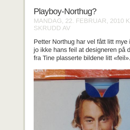
Playboy-Northug?
MANDAG, 22. FEBRUAR, 2010
K
FOR
SKRUDD AV
PLAYBOY-
NORTHUG?
Petter Northug har vel fått litt mye
jo ikke hans feil at designeren p
fra Tine plasserte bildene litt «feil»