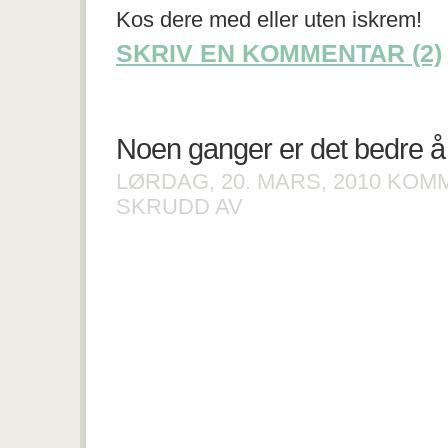
Kos dere med eller uten iskrem!
SKRIV EN KOMMENTAR (2)
Noen ganger er det bedre å 
LØRDAG, 20. MARS, 2010
KOMM
FOR
SKRUDD AV
NOEN
GANGER
ER
DET
BEDRE
Å
IKKE
GÅ
PÅ
DO!