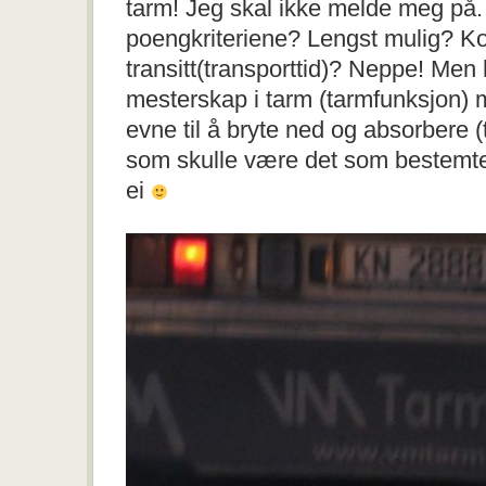
tarm! Jeg skal ikke melde meg på.
I
poengkriteriene? Lengst mulig? Ko
TARM
OGSÅ?
transitt(transporttid)? Neppe! Men 
mesterskap i tarm (tarmfunksjon) 
evne til å bryte ned og absorbere 
som skulle være det som bestemte
ei