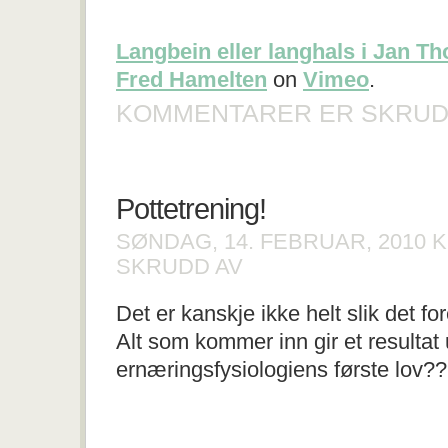
Langbein eller langhals i Jan 
Fred Hamelten
on
Vimeo
.
KOMMENTARER ER SKRUD
Pottetrening!
SØNDAG, 14. FEBRUAR, 2010
K
FOR
SKRUDD AV
POTTETRENING!
Det er kanskje ikke helt slik det
Alt som kommer inn gir et resultat u
ernæringsfysiologiens første lov?