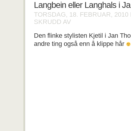
Langbein eller Langhals i 
TORSDAG, 18. FEBRUAR, 2010
FOR
SKRUDD AV
LANGBEIN
ELLER
Den flinke stylisten Kjetil i Jan Tho
LANGHALS
I
andre ting også enn å klippe hår
JAN
THOMAS
STUDIO?