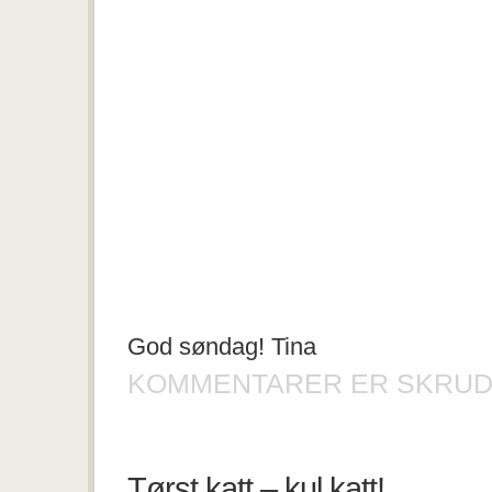
God søndag! Tina
KOMMENTARER ER SKRUD
Tørst katt – kul katt!