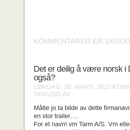
KOMMENTARER ER SKRUD
Det er deilig å være norsk 
også?
LØRDAG, 20. MARS, 2010
KOMM
FOR
SKRUDD AV
DET
ER
Måtte jo ta bilde av dette firmana
DEILIG
Å
en stor trailer….
VÆRE
NORSK
For et navn! vm Tarm A/S. Vm elle
I
DANMARK!