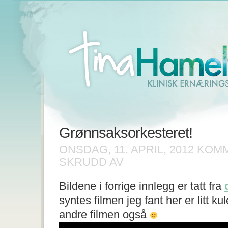
Grønnsaksorkesteret!
ONSDAG, 11. APRIL, 2012
KOMM
FOR
SKRUDD AV
GRØNNSAKSORKESTERET!
Bildene i forrige innlegg er tatt fra
syntes filmen jeg fant her er litt k
andre filmen også