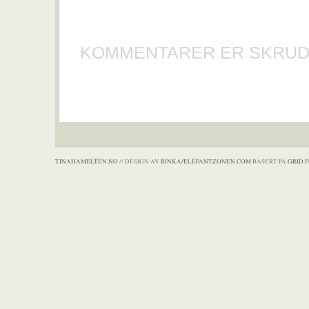
KOMMENTARER ER SKRUD
TINAHAMELTEN.NO
// DESIGN AV
BINKA/ELEFANTZONEN.COM
BASERT PÅ
GRID 