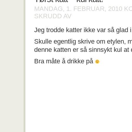
MANDAG, 1. FEBRUAR, 2010
K
FOR
SKRUDD AV
TØRST
KATT
Jeg trodde katter ikke var så glad 
–
KUL
KATT!
Skulle egentlig skrive om etylen,
denne katten er så sinnsykt kul at
Bra måte å drikke på