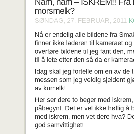
Nam, nam – ISKREM!! Fra k
morsmelk?
SØNDAG, 27. FEBRUAR, 2011
K
Nå er endelig alle bildene fra Sma
finner ikke laderen til kameraet o
overføre bildene til jeg fant den, m
til å lete etter den så da er kamera
Idag skal jeg fortelle om en av de 
messen som jeg veldig sjeldent gjø
av kumelk!
Her ser dere to beger med iskrem,
påbegynt. Det er vel ikke høflig å b
med iskrem, men vet dere hva? De
god samvittighet!