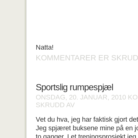
Natta!
KOMMENTARER ER SKRUD
Sportslig rumpespjæl
ONSDAG, 20. JANUAR, 2010
KO
FOR
SKRUDD AV
SPORTSLIG
RUMPESPJÆL
Vet du hva, jeg har faktisk gjort de
Jeg spjæret buksene mine på en job
to ganger. I et treningsprosjekt jeg