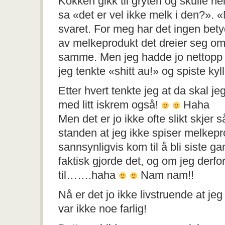
Kokken gikk til gryten og skulle hel
sa «det er vel ikke melk i den?». «N
svaret. For meg har det ingen bet
av melkeprodukt det dreier seg om
samme. Men jeg hadde jo nettopp f
jeg tenkte «shitt au!» og spiste ky
Etter hvert tenkte jeg at da skal 
med litt iskrem også!
Haha
Men det er jo ikke ofte slikt skjer s
standen at jeg ikke spiser melkepr
sannsynligvis kom til å bli siste g
faktisk gjorde det, og om jeg derfor
til…….haha
Nam nam!!
Nå er det jo ikke livstruende at jeg
var ikke noe farlig!