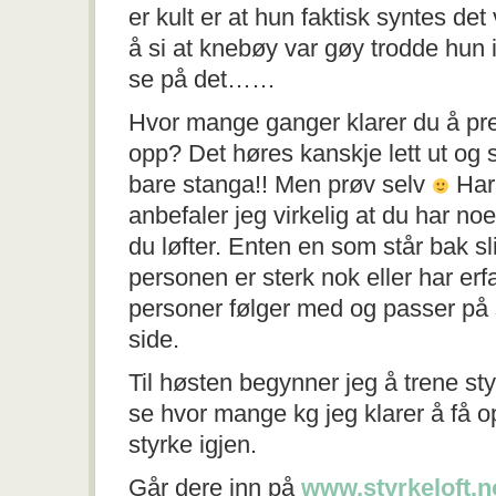
er kult er at hun faktisk syntes de
å si at knebøy var gøy trodde hun 
se på det……
Hvor mange ganger klarer du å pr
opp? Det høres kanskje lett ut og se
bare stanga!! Men prøv selv
Har 
anbefaler jeg virkelig at du har n
du løfter. Enten en som står bak s
personen er sterk nok eller har erfar
personer følger med og passer på 
side.
Til høsten begynner jeg å trene st
se hvor mange kg jeg klarer å få 
styrke igjen.
Går dere inn på
www.styrkeloft.n