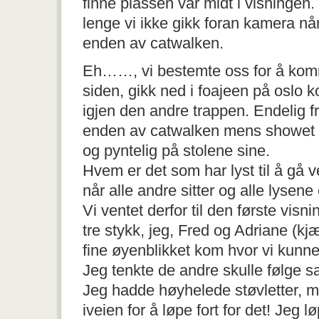
finne plassen vår midt i visningen.
lenge vi ikke gikk foran kamera nå
enden av catwalken.
Eh……, vi bestemte oss for å kom
siden, gikk ned i foajeen på oslo 
igjen den andre trappen. Endelig 
enden av catwalken mens showet på
og pyntelig på stolene sine.
Hvem er det som har lyst til å gå 
når alle andre sitter og alle lysen
Vi ventet derfor til den første visni
tre stykk, jeg, Fred og Adriane (kj
fine øyenblikket kom hvor vi kunn
Jeg tenkte de andre skulle følg
Jeg hadde høyhelede støvletter, m
iveien for å løpe fort for det! Jeg lø