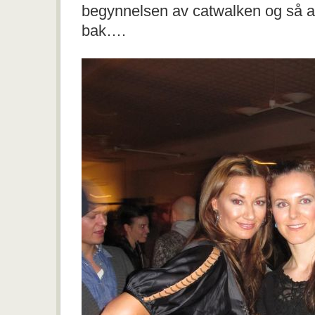
begynnelsen av catwalken og så at
bak….