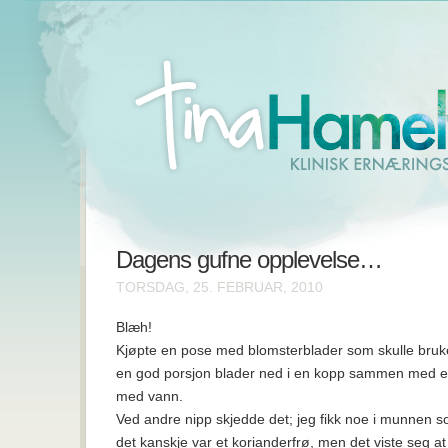
Dagens gufne opplevelse…
TORSDAG, 25. FEBRUAR, 2010
Blæh!
Kjøpte en pose med blomsterblader som skulle brukes
en god porsjon blader ned i en kopp sammen med et 
med vann.
Ved andre nipp skjedde det; jeg fikk noe i munnen so
det kanskje var et korianderfrø, men det viste seg at d