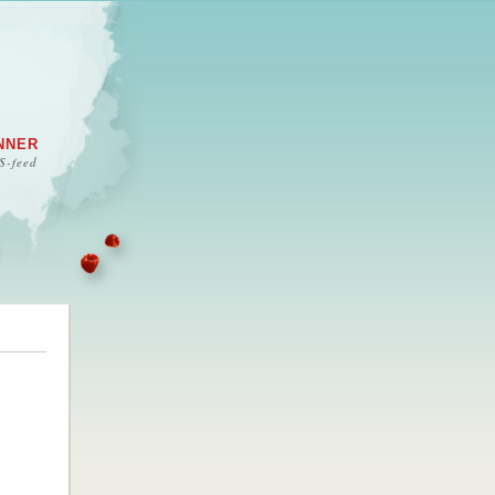
NNER
S-feed