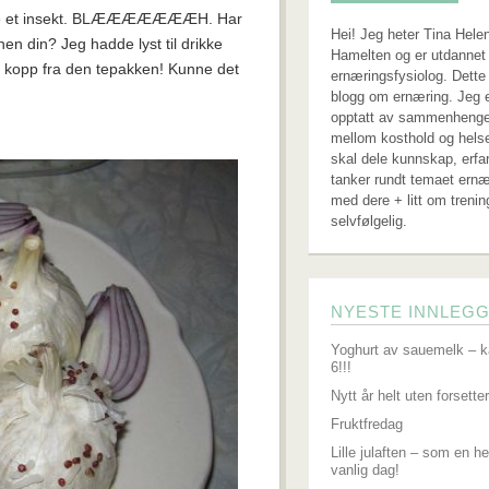
være et insekt. BLÆÆÆÆÆÆÆH. Har
Hei! Jeg heter Tina Hele
nen din? Jeg hadde lyst til drikke
Hamelten og er utdannet 
e kopp fra den tepakken! Kunne det
ernæringsfysiolog. Dette
blogg om ernæring. Jeg 
opptatt av sammenheng
mellom kosthold og hels
skal dele kunnskap, erfa
tanker rundt temaet ernæ
med dere + litt om trenin
selvfølgelig.
NYESTE INNLEG
Yoghurt av sauemelk – k
6!!!
Nytt år helt uten forsetter
Fruktfredag
Lille julaften – som en he
vanlig dag!