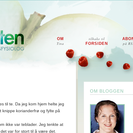
OM
tilbake til
ABO
Tina
FORSIDEN
på RS
OM BLOGGEN
 til te. Da jeg kom hjem helte jeg
knippe korianderfrø og fylte på
m ikke var teblader. Jeg tenkte at
et var for stort til å være det.