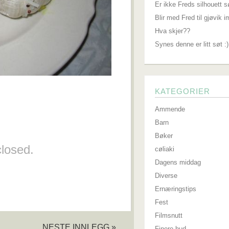
Er ikke Freds silhouett s
Blir med Fred til gjøvik 
Hva skjer??
Synes denne er litt søt :)
KATEGORIER
Ammende
Barn
Bøker
losed.
cøliaki
Dagens middag
Diverse
Ernæringstips
Fest
Filmsnutt
NESTE INNLEGG »
Finere hud