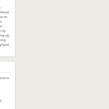
n
klinisk
 er en
er
en
e og
ring og
ring
g/sport
G
arakter
lt