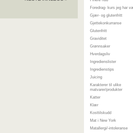
Foredrag- kurs jeg har v
Gjær- og glutenfritt
Gjettekonkurranse
Glutenfritt
Graviditet
Grønnsaker
Hverdagsliv
Ingredienslister
Ingredienstips
Juicing
Karakterer til ulike
matvarer/produkter
Katter
Klær
Kosttilskudd
Mat i New York
Matallergi/-intoleranse