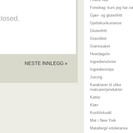
Foredrag- kurs jeg har v
Gjær- og glutenfritt
losed.
Gjettekonkurranse
Glutenfritt
Graviditet
Grønnsaker
Hverdagsliv
Ingredienslister
NESTE INNLEGG »
Ingredienstips
Juicing
Karakterer til ulike
matvarer/produkter
Katter
Klær
Kosttilskudd
Mat i New York
Matallergi/-intoleranse