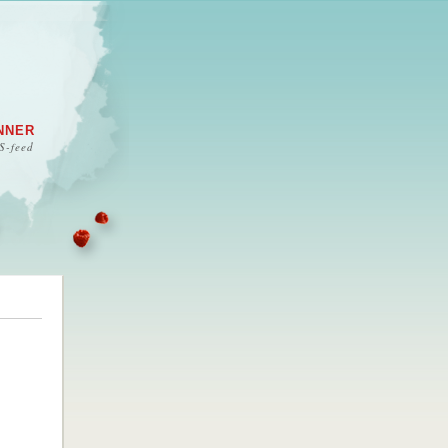
NNER
S-feed