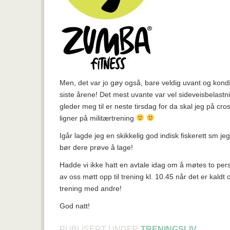
Men, det var jo gøy også, bare veldig uvant og kondis
siste årene! Det mest uvante var vel sideveisbelastn
gleder meg til er neste tirsdag for da skal jeg på cro
ligner på militærtrening
Igår lagde jeg en skikkelig god indisk fiskerett sm je
bør dere prøve å lage!
Hadde vi ikke hatt en avtale idag om å møtes to pe
av oss møtt opp til trening kl. 10.45 når det er kaldt 
trening med andre!
God natt!
PUBLISERT UNDER
TRENINGSLIV