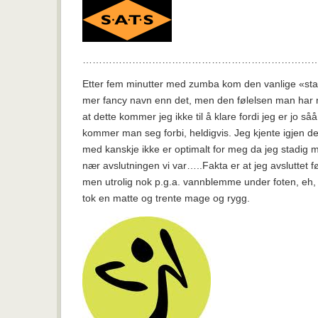
………………………………………………………………
Etter fem minutter med zumba kom den vanlige «start
mer fancy navn enn det, men den følelsen man ha
at dette kommer jeg ikke til å klare fordi jeg er jo så
kommer man seg forbi, heldigvis. Jeg kjente igjen de
med kanskje ikke er optimalt for meg da jeg stadig m
nær avslutningen vi var…..Fakta er at jeg avsluttet fø
men utrolig nok p.g.a. vannblemme under foten, eh,
tok en matte og trente mage og rygg.