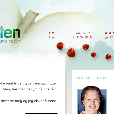
OM
tilbake til
ABO
Tina
FORSIDEN
på RS
OM BLOGGEN
ikke vant til den type trening…. Etter
e……Men, har man begynt på noe får
 inviterte meg og jeg elsker å trene