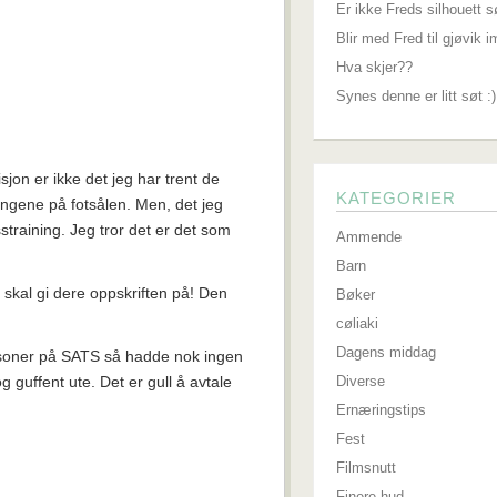
Er ikke Freds silhouett s
Blir med Fred til gjøvik 
Hva skjer??
Synes denne er litt søt :)
jon er ikke det jeg har trent de
KATEGORIER
ingene på fotsålen. Men, det jeg
sstraining. Jeg tror det er det som
Ammende
Barn
g skal gi dere oppskriften på! Den
Bøker
cøliaki
Dagens middag
rsoner på SATS så hadde nok ingen
og guffent ute. Det er gull å avtale
Diverse
Ernæringstips
Fest
Filmsnutt
Finere hud