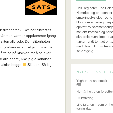
Hei! Jeg heter Tina Hele
Hamelten og er utdannet 
ernæringsfysiolog. Dette
…………………………………………………………………………………….
blogg om ernæring. Jeg 
opptatt av sammenheng
slitenheten». Det har sikkert et
mellom kosthold og hels
r når man varmer opp/kommer igang
skal dele kunnskap, erfa
å sliten allerede. Den slitenheten
tanker rundt temaet ernæ
med dere + litt om trenin
n følelsen av at det jeg holder på
selvfølgelig.
åtte se på klokken for å se hvor
r alle andre, ikke p.g.a kondisen,
 faktisk begge
Slå den! Så jeg
NYESTE INNLEG
Yoghurt av sauemelk – k
6!!!
Nytt år helt uten forsetter
Fruktfredag
Lille julaften – som en he
vanlig dag!