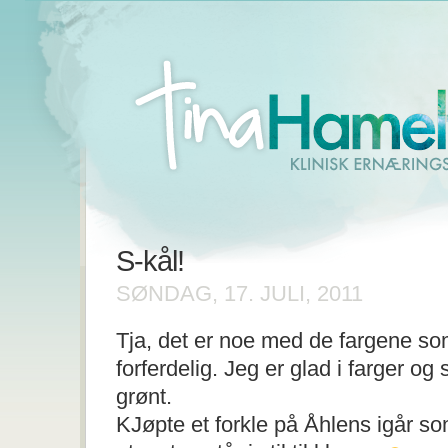
S-kål!
SØNDAG, 17. JULI, 2011
Tja, det er noe med de fargene so
forferdelig. Jeg er glad i farger og sp
grønt.
KJøpte et forkle på Åhlens igår som