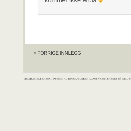
kommer ikke enda
« FORRIGE INNLEGG
TINAHAMELTEN.NO
// DESIGN AV
BINKA/ELEFANTZONEN.COM
BASERT PÅ
GRID 