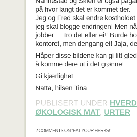
Nannestad og Skien er også pågan
på hvor langt det er kommet der.
Jeg og Fred skal endre kostholdet 
jeg skal blogge endringen! Men nå 
jobber…..tro det eller ei!! Burde h
kontoret, men dengang ei! Jaja, det bl
Håper disse bildene kan gi litt gle
å komme dere ut i det grønne!
Gi kjærlighet!
Natta, hilsen Tina
PUBLISERT UNDER
HVERD
ØKOLOGISK MAT
,
URTER
2 COMMENTS ON “
EAT YOUR HERBS!
”