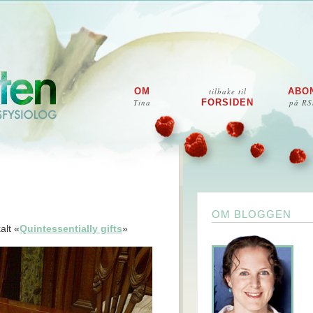
OM
tilbake til
ABO
Tina
FORSIDEN
på RS
OM BLOGGEN
alt «
Quintessentially gifts
»