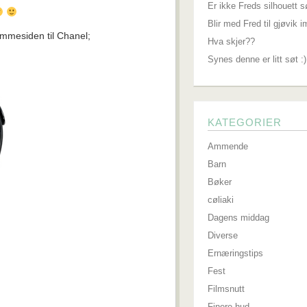
Er ikke Freds silhouett s
Blir med Fred til gjøvik 
jemmesiden til Chanel;
Hva skjer??
Synes denne er litt søt :)
KATEGORIER
Ammende
Barn
Bøker
cøliaki
Dagens middag
Diverse
Ernæringstips
Fest
Filmsnutt
Finere hud