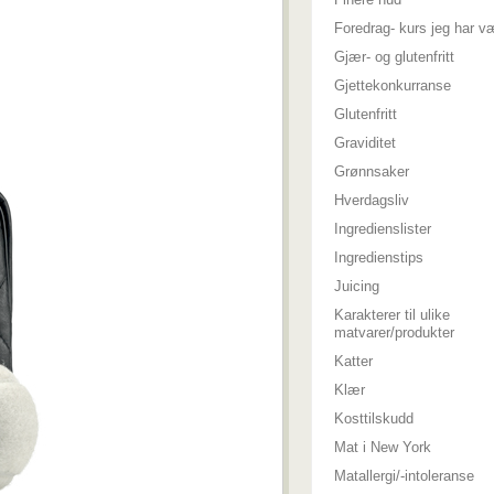
Foredrag- kurs jeg har v
Gjær- og glutenfritt
Gjettekonkurranse
Glutenfritt
Graviditet
Grønnsaker
Hverdagsliv
Ingredienslister
Ingredienstips
Juicing
Karakterer til ulike
matvarer/produkter
Katter
Klær
Kosttilskudd
Mat i New York
Matallergi/-intoleranse