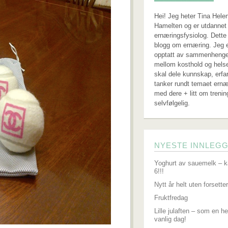
Hei! Jeg heter Tina Hele
Hamelten og er utdannet 
ernæringsfysiolog. Dette
blogg om ernæring. Jeg 
opptatt av sammenheng
mellom kosthold og hels
skal dele kunnskap, erfa
tanker rundt temaet ernæ
med dere + litt om trenin
selvfølgelig.
NYESTE INNLEG
Yoghurt av sauemelk – k
6!!!
Nytt år helt uten forsetter
Fruktfredag
Lille julaften – som en he
vanlig dag!