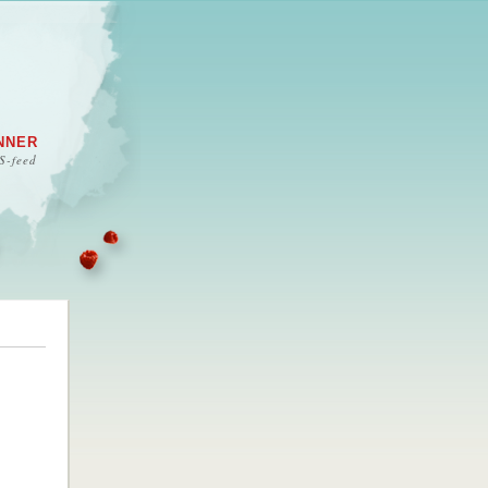
NNER
S-feed