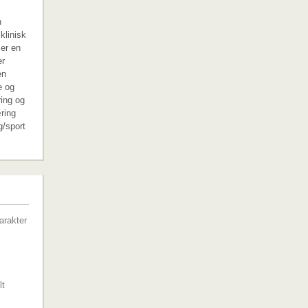
n
klinisk
 er en
er
en
e og
ring og
ring
g/sport
G
arakter
lt