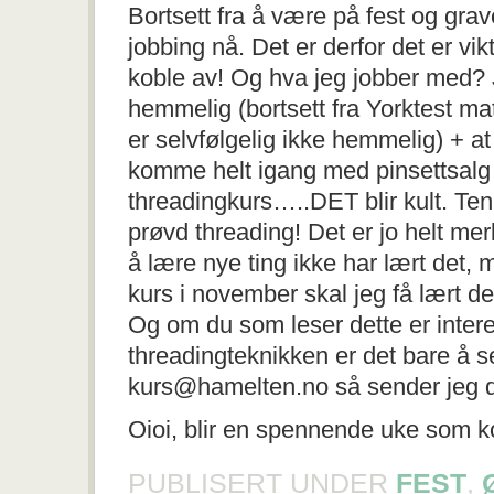
Bortsett fra å være på fest og gra
jobbing nå. Det er derfor det er vik
koble av! Og hva jeg jobber med? Ja,
hemmelig (bortsett fra Yorktest mat
er selvfølgelig ikke hemmelig) + at
komme helt igang med pinsettsalg
threadingkurs…..DET blir kult. Ten
prøvd threading! Det er jo helt mer
å lære nye ting ikke har lært det,
kurs i november skal jeg få lært de
Og om du som leser dette er intere
threadingteknikken er det bare å se
kurs@hamelten.no så sender jeg d
Oioi, blir en spennende uke som
PUBLISERT UNDER
FEST
,