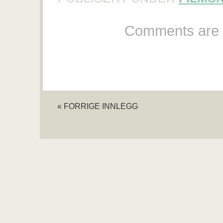
Comments are 
« FORRIGE INNLEGG