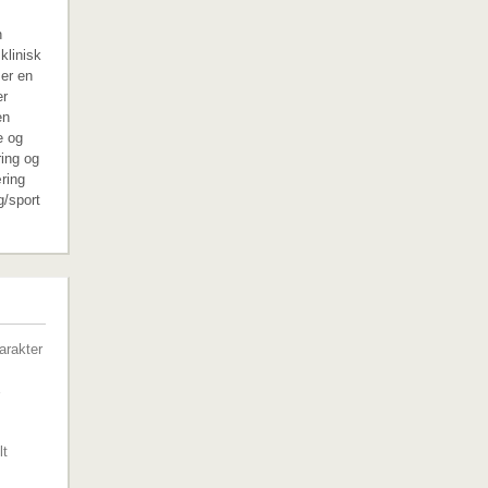
n
klinisk
 er en
er
en
e og
ring og
ring
g/sport
G
arakter
lt