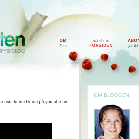
OM
tilbake til
ABO
Tina
FORSIDEN
på RS
OM BLOGGEN
te oss denne filmen på youtube om