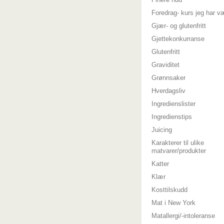
Foredrag- kurs jeg har v
Gjær- og glutenfritt
Gjettekonkurranse
Glutenfritt
Graviditet
Grønnsaker
Hverdagsliv
Ingredienslister
Ingredienstips
Juicing
Karakterer til ulike
matvarer/produkter
Katter
Klær
Kosttilskudd
Mat i New York
Matallergi/-intoleranse