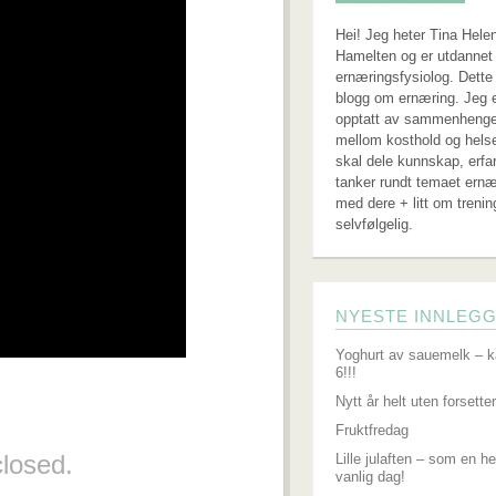
Hei! Jeg heter Tina Hele
Hamelten og er utdannet 
ernæringsfysiolog. Dette
blogg om ernæring. Jeg 
opptatt av sammenheng
mellom kosthold og hels
skal dele kunnskap, erfa
tanker rundt temaet ernæ
med dere + litt om trenin
selvfølgelig.
NYESTE INNLEG
Yoghurt av sauemelk – k
6!!!
Nytt år helt uten forsetter
Fruktfredag
losed.
Lille julaften – som en he
vanlig dag!