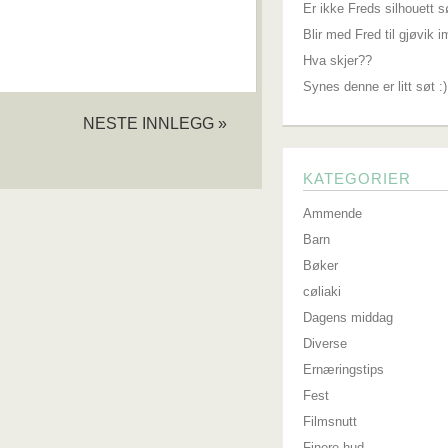
Er ikke Freds silhouett s
Blir med Fred til gjøvik 
Hva skjer??
Synes denne er litt søt :)
NESTE INNLEGG »
KATEGORIER
Ammende
Barn
Bøker
cøliaki
Dagens middag
Diverse
Ernæringstips
Fest
Filmsnutt
Finere hud