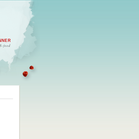
NNER
S-feed