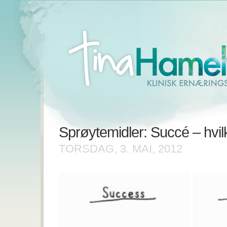
Sprøytemidler: Succé – hvi
TORSDAG, 3. MAI, 2012