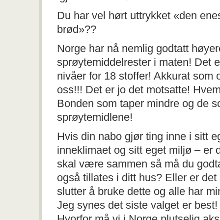
Du har vel hørt uttrykket «den en
brød»??
Norge har nå nemlig godtatt høyer
sprøytemiddelrester i maten! Det 
nivåer for 18 stoffer! Akkurat som 
oss!!! Det er jo det motsatte! Hvem
Bonden som taper mindre og de s
sprøytemidlene!
Hvis din nabo gjør ting inne i sitt
inneklimaet og sitt eget miljø – er 
skal være sammen så må du godta
også tillates i ditt hus? Eller er de
slutter å bruke dette og alle har 
Jeg synes det siste valget er best!
Hvorfor må vi i Norge plutselig aks