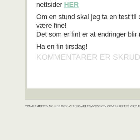
nettsider
HER
Om en stund skal jeg ta en test til
være fine!
Det som er fint er at endringer bli
Ha en fin tirsdag!
KOMMENTARER ER SKRUD
TINAHAMELTEN.NO
// DESIGN AV
BINKA/ELEFANTZONEN.COM
BASERT PÅ
GRID 