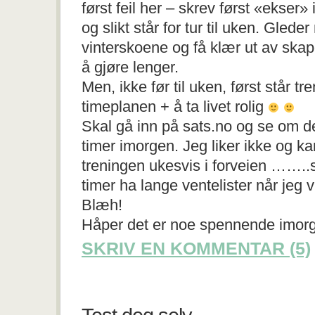
først feil her – skrev først «ekser
og slikt står for tur til uken. Gleder
vinterskoene og få klær ut av ska
å gjøre lenger.
Men, ikke før til uken, først står t
timeplanen + å ta livet rolig
Skal gå inn på sats.no og se om 
timer imorgen. Jeg liker ikke og k
treningen ukesvis i forveien ……..s
timer ha lange ventelister når jeg 
Blæh!
Håper det er noe spennende imor
SKRIV EN KOMMENTAR (5)