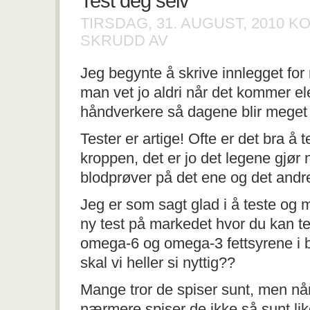
Test deg selv
TIRSDAG, 31. AUGUST, 2010
KO
FOR
SKRUDD AV
TEST
DEG
Jeg begynte å skrive innlegget fo
SELV
man vet jo aldri når det kommer el
håndverkere så dagene blir meget
Tester er artige! Ofte er det bra å t
kroppen, det er jo det legene gjør 
blodprøver på det ene og det andr
Jeg er som sagt glad i å teste og
ny test på markedet hvor du kan t
omega-6 og omega-3 fettsyrene i blo
skal vi heller si nyttig??
Mange tror de spiser sunt, men n
nærmere spiser de ikke så sunt like