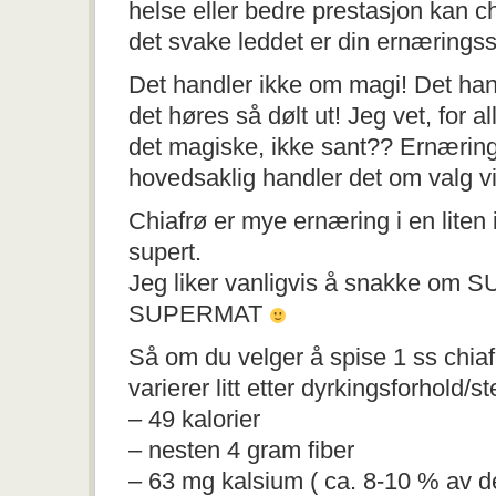
helse eller bedre prestasjon kan ch
det svake leddet er din ernæringss
Det handler ikke om magi! Det ha
det høres så dølt ut! Jeg vet, for al
det magiske, ikke sant?? Ernæring
hovedsaklig handler det om valg v
Chiafrø er mye ernæring i en liten
supert.
Jeg liker vanligvis å snakke om 
SUPERMAT
Så om du velger å spise 1 ss chiafr
varierer litt etter dyrkingsforhold/st
– 49 kalorier
– nesten 4 gram fiber
– 63 mg kalsium ( ca. 8-10 % av d