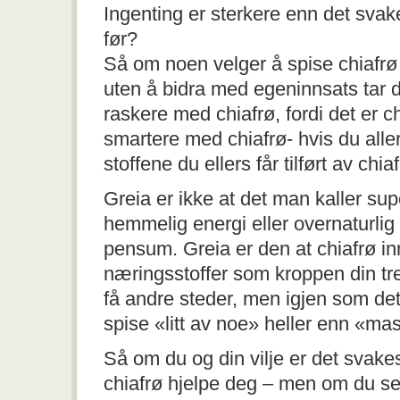
Ingenting er sterkere enn det svak
før?
Så om noen velger å spise chiafrø 
uten å bidra med egeninnsats tar de
raskere med chiafrø, fordi det er ch
smartere med chiafrø- hvis du alle
stoffene du ellers får tilført av chiaf
Greia er ikke at det man kaller su
hemmelig energi eller overnaturlig 
pensum. Greia er den at chiafrø i
næringsstoffer som kroppen din t
få andre steder, men igjen som det
spise «litt av noe» heller enn «ma
Så om du og din vilje er det svakes
chiafrø hjelpe deg – men om du se