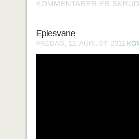
KOMMENTARER ER SKRUD
Eplesvane
FREDAG, 12. AUGUST, 2011
KOM