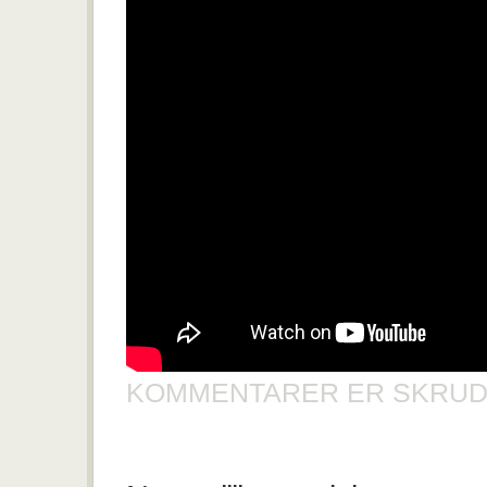
OPP
I
ETASJENE
UTEN
Å
GÅ
TRAPPER??
KOMMENTARER ER SKRUD