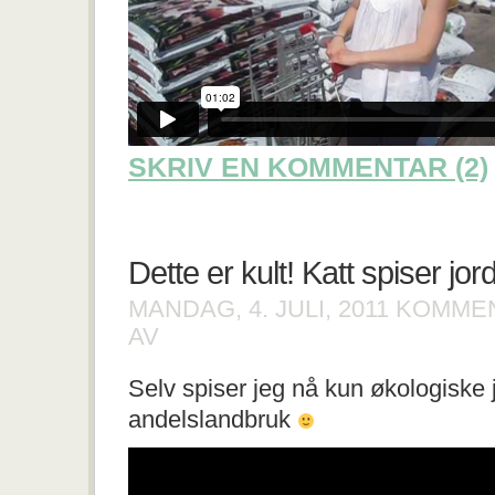
SKRIV EN KOMMENTAR (2)
Dette er kult! Katt spiser jo
MANDAG, 4. JULI, 2011
KOMMEN
FOR
AV
DETTE
ER
Selv spiser jeg nå kun økologiske 
KULT!
KATT
andelslandbruk
SPISER
JORDBÆR