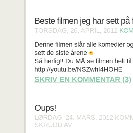
Beste filmen jeg har sett på f
TORSDAG, 26. APRIL, 2012
KOM
Denne filmen slår alle komedier og
sett de siste årene
Så herlig!! Du MÅ se filmen helt til s
http://youtu.be/NSZwhI4HOHE
SKRIV EN KOMMENTAR (3)
Oups!
LØRDAG, 24. MARS, 2012
KOMM
FOR
SKRUDD AV
OUPS!