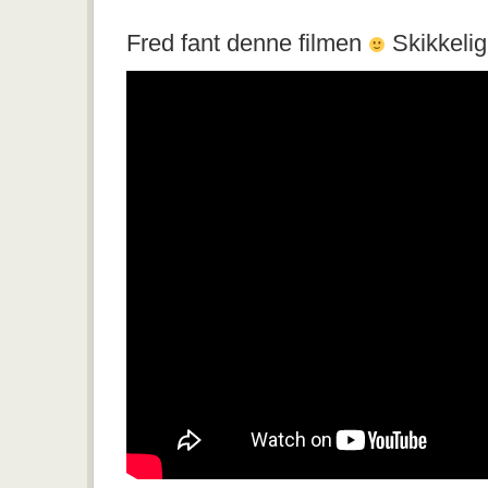
GROCERY
STORE
Fred fant denne filmen
WARS
Skikkelig