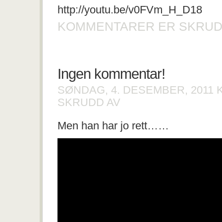
http://youtu.be/v0FVm_H_D18
KOMMENTARER ER SKRUD
Ingen kommentar!
SØNDAG, 4. DESEMBER, 2011
FOR
SKRUDD AV
INGEN
KOMMENTAR!
Men han har jo rett……