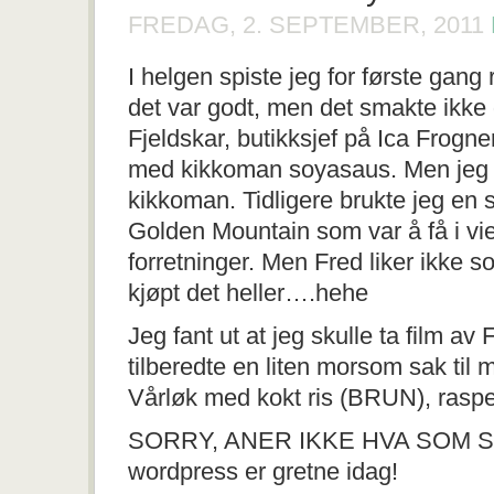
FREDAG, 2. SEPTEMBER, 2011
I helgen spiste jeg for første gang 
det var godt, men det smakte ikke d
Fjeldskar, butikksjef på Ica Frogn
med kikkoman soyasaus. Men jeg e
kikkoman. Tidligere brukte jeg en
Golden Mountain som var å få i v
forretninger. Men Fred liker ikke s
kjøpt det heller….hehe
Jeg fant ut at jeg skulle ta film a
tilberedte en liten morsom sak til 
Vårløk med kokt ris (BRUN), raspet
SORRY, ANER IKKE HVA SOM S
wordpress er gretne idag!