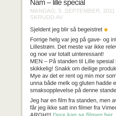
Nam – lille special
MANDAG, 5. SEPTEMBER, 201
FOR
SKRUDD AV
NAM
–
Sjeldent jeg blir så begeistret
LILLE
SPECIAL
Forrige helg var jeg på gave- og i
Lillestrøm. Det meste var ikke rele
og noe var totalt uinteressant!
MEN – På standen til Lille spesial
skikkelig! Snakk om deilige produk
Mye av det er rent og min mor so
unna både melk og gluten hadde e
smaksopplevelse på denne stande
Jeg har en film fra standen, men a
får jeg ikke satt inn filmer fra Vim
ARGH!!!
Dere kan se filmen her