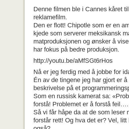
VERDENS
Denne filmen ble i Cannes kåret til
BESTE
REKLAMEFILM
reklamefilm.
Den er flott! Chipotle som er en a
kjede som serverer meksikansk ma
matproduksjonen og ønsker å vise
har fokus på bedre produksjon.
http://youtu.be/aMfSGt6rHos
Nå er jeg ferdig med å jobbe for id
Én av de tingene jeg har gjort er å 
beskrivelse på et programmeringsp
Som en russisk kamerat sa: «Probl
forstå! Problemet er å forstå feil….
Så vi får håpe da at de som leser 
forstår rett! Og hva det er? Vel, li
også?