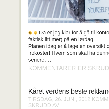
Da er jeg klar for å gå til kontor
faktisk litt mer) på en lørdag!
Planen idag er å lage en oversikt 
frokoster! Hvem som skal ha denne 
senere….
KOMMENTARER ER SKRUD
Kåret verdens beste reklam
TIRSDAG, 26. JUNI, 2012
KOMM
FOR
SKRUDD AV
KÅRET