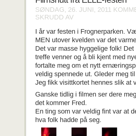
SØNDAG, 26. JUNI, 2011
KOMME
FOR
SKRUDD AV
FILMSNUTT
FRA
I år var festen i Frognerparken. Væ
ELLE-
FESTEN
MEN utover kvelden var det varmere
Det var masse hyggelige folk! Det e
treffe venner og å bli kjent med ny
fortalte meg om et nytt ernærings
veldig spennede ut. Gleder meg ti
Jeg fikk visittkortet hennes slik at
Ganske tidlig i filmen ser dere meg
det kommer Fred.
En ting som var veldig fint var at de
hva folk hadde på seg.