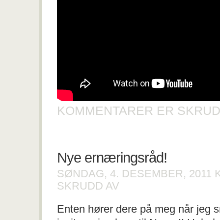
KOMMENTARER ER SKRUD
Nye ernæringsråd!
SØNDAG, 4. DESEMBER, 2011
FOR
SKRUDD AV
NYE
ERNÆRINGSRÅD!
Enten hører dere på meg når jeg sn