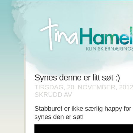
Synes denne er litt søt :)
TIRSDAG, 20. NOVEMBER, 201
FOR
SKRUDD AV
SYNES
DENNE
Stabburet er ikke særlig happy for
ER
LITT
synes den er søt!
SØT
:)