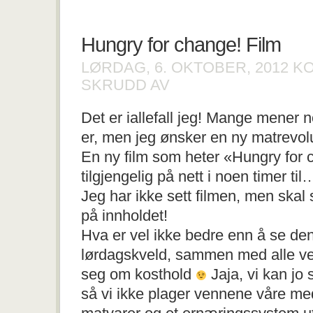
Hungry for change! Film
LØRDAG, 6. OKTOBER, 2012
K
FOR
SKRUDD AV
HUNGRY
FOR
Det er iallefall jeg! Mange mener no
CHANGE!
FILM
er, men jeg ønsker en ny matrevol
En ny film som heter «Hungry for 
tilgjengelig på nett i noen timer til
Jeg har ikke sett filmen, men skal
på innholdet!
Hva er vel ikke bedre enn å se de
lørdagskveld, sammen med alle v
seg om kosthold
Jaja, vi kan jo
så vi ikke plager vennene våre m