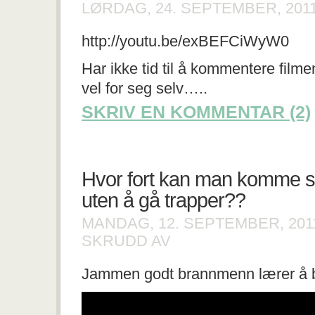
LØRDAG, 24. SEPTEMBER, 201
http://youtu.be/exBEFCiWyW0
Har ikke tid til å kommentere fil
vel for seg selv…..
SKRIV EN KOMMENTAR (2)
Hvor fort kan man komme se
uten å gå trapper??
MANDAG, 12. SEPTEMBER, 20
FOR
SKRUDD AV
HVOR
FORT
Jammen godt brannmenn lærer å bli
KAN
MAN
KOMME
SEG