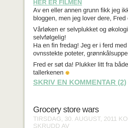
HER ER FILMEN
Av en eller annen grunn fikk jeg ik
bloggen, men jeg lover dere, Fred
Vårløken er selvplukket og økolog
selvfølgelig!
Ha en fin fredag! Jeg er i ferd med 
ovnsstekte poteter, grønnkålsuppe
Fred er søt da! Plukker litt fra bå
tallerkenen
SKRIV EN KOMMENTAR (2)
Grocery store wars
TIRSDAG, 30. AUGUST, 2011
KO
FOR
SKRUDD AV