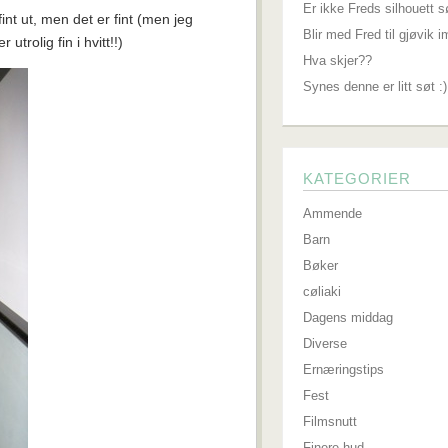
Er ikke Freds silhouett s
int ut, men det er fint (men jeg
Blir med Fred til gjøvik 
r utrolig fin i hvitt!!)
Hva skjer??
Synes denne er litt søt :)
KATEGORIER
Ammende
Barn
Bøker
cøliaki
Dagens middag
Diverse
Ernæringstips
Fest
Filmsnutt
Finere hud