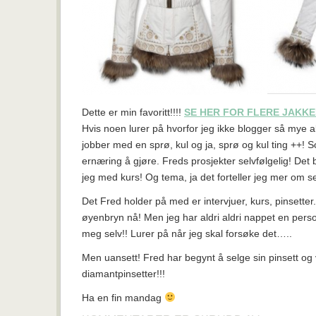
Dette er min favoritt!!!!
SE HER FOR FLERE JAKK
Hvis noen lurer på hvorfor jeg ikke blogger så mye 
jobber med en sprø, kul og ja, sprø og kul ting ++! 
ernæring å gjøre. Freds prosjekter selvfølgelig! Det 
jeg med kurs! Og tema, ja det forteller jeg mer om se
Det Fred holder på med er intervjuer, kurs, pinsette
øyenbryn nå! Men jeg har aldri aldri nappet en perso
meg selv!! Lurer på når jeg skal forsøke det…..
Men uansett! Fred har begynt å selge sin pinsett og 
diamantpinsetter!!!
Ha en fin mandag