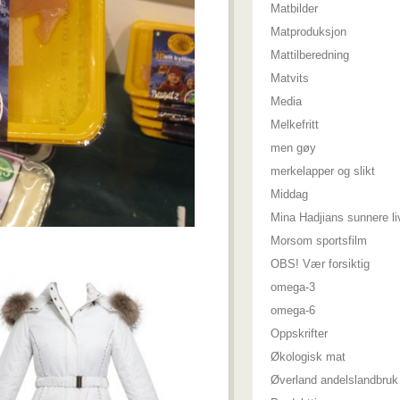
Matbilder
Matproduksjon
Mattilberedning
Matvits
Media
Melkefritt
men gøy
merkelapper og slikt
Middag
Mina Hadjians sunnere li
Morsom sportsfilm
OBS! Vær forsiktig
omega-3
omega-6
Oppskrifter
Økologisk mat
Øverland andelslandbruk