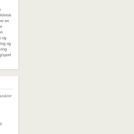
n
klinisk
 er en
er
en
e og
ring og
ring
g/sport
G
arakter
lt