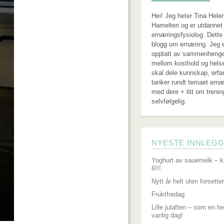
Hei! Jeg heter Tina Hele
Hamelten og er utdannet 
ernæringsfysiolog. Dette
blogg om ernæring. Jeg 
opptatt av sammenheng
mellom kosthold og hels
skal dele kunnskap, erfa
tanker rundt temaet ernæ
med dere + litt om trenin
selvfølgelig.
NYESTE INNLEG
Yoghurt av sauemelk – k
6!!!
Nytt år helt uten forsetter
Fruktfredag
Lille julaften – som en he
vanlig dag!