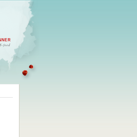
NNER
S-feed