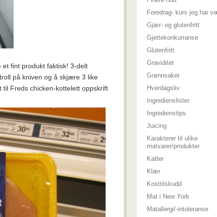
Foredrag- kurs jeg har v
Gjær- og glutenfritt
Gjettekonkurranse
Glutenfritt
Graviditet
t fint produkt faktisk! 3-delt
Grønnsaker
ontroll på kniven og å skjære 3 like
til Freds chicken-kottelett oppskrift
Hverdagsliv
Ingredienslister
Ingredienstips
Juicing
Karakterer til ulike
matvarer/produkter
Katter
Klær
Kosttilskudd
Mat i New York
Matallergi/-intoleranse