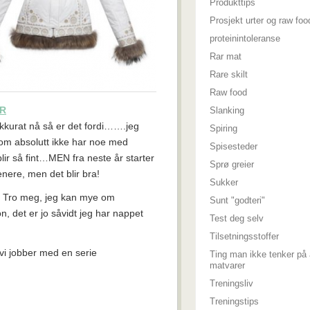
Produkttips
Prosjekt urter og raw foo
proteinintoleranse
Rar mat
Rare skilt
Raw food
ER
Slanking
akkurat nå så er det fordi…….jeg
Spiring
Som absolutt ikke har noe med
Spisesteder
blir så fint…MEN fra neste år starter
Sprø greier
nere, men det blir bra!
Sukker
r. Tro meg, jeg kan mye om
Sunt "godteri"
n, det er jo såvidt jeg har nappet
Test deg selv
Tilsetningsstoffer
vi jobber med en serie
Ting man ikke tenker på 
matvarer
Treningsliv
Treningstips