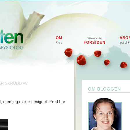
OM
tilbake til
ABO
Tina
FORSIDEN
på RS
FOR
R SKRUDD AV
FLOTTE
OM BLOGGEN
JAKKER
FRA
, men jeg elsker designet. Fred har
COOL
AIR!