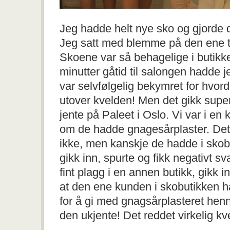
Jeg hadde helt nye sko og gjorde d
Jeg satt med blemme på den ene tå
Skoene var så behagelige i butikk
minutter gåtid til salongen hadde 
var selvfølgelig bekymret for hvord
utover kvelden! Men det gikk super
jente på Paleet i Oslo. Vi var i en 
om de hadde gnagesårplaster. Det 
ikke, men kanskje de hadde i skob
gikk inn, spurte og fikk negativt sv
fint plagg i en annen butikk, gikk 
at den ene kunden i skobutikken 
for å gi med gnagsårplasteret he
den ukjente! Det reddet virkelig kv