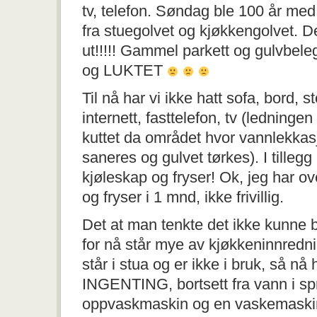
tv, telefon. Søndag ble 100 år med
fra stuegolvet og kjøkkengolvet. Det
ut!!!!! Gammel parkett og gulvbele
og LUKTET
Til nå har vi ikke hatt sofa, bord, s
internett, fasttelefon, tv (ledningen 
kuttet da området hvor vannlekkas
saneres og gulvet tørkes). I tillegg 
kjøleskap og fryser! Ok, jeg har o
og fryser i 1 mnd, ikke frivillig.
Det at man tenkte det ikke kunne bl
for nå står mye av kjøkkeninnredn
står i stua og er ikke i bruk, så nå 
INGENTING, bortsett fra vann i sp
oppvaskmaskin og en vaskemaskin.