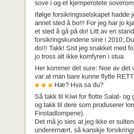
sove i og et kjemperotete soverom, 
Ifølge forsikringsselskapet hadde jeg
annet sted å bo!!! For jeg har jo k
et sted å gå på do! Litt av en stand
forsikringskundene sine i 2010; Du
do!!! Takk! Sist jeg snakket med fo
jo tross alt ikke komfyren i stua.
Her kommer det sure: Noe av det vi
var at man bare kunne flytte RET
Hæ? Hva sa du?
Så takk til Kiwi for flotte Salat- o
og takk til dere som produserer lo
Finstadlompene).
Det må jo sies at jeg ikke er sulten
underernært, så kanskje forsikring