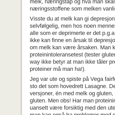
melk, næringstap og hva man skal s
næringsstoffene som melken vanlig
Visste du at melk kan gi depresjon
selvfølgelig, men hos noen mennesk
alle som er deprimerte er det p.g
ikke kan finne en årsak til depres
om melk kan være årsaken. Man k
proteinintoleransetest (tester glut
way ikke betyr at man ikke tåler pro
proteiner må man ha!).
Jeg var ute og spiste på Vega fai
sto det som hovedrett Lasagne. De 
versjoner, én med melk og gluten,
gluten. Men obs! Har man proteini
uansett være forsiktig med den ute
man kan også ha problemer med sp