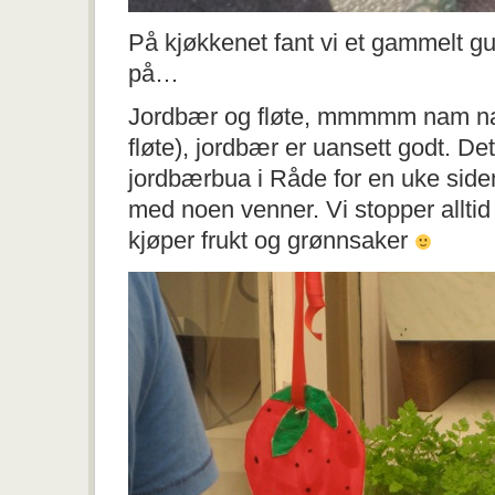
På kjøkkenet fant vi et gammelt g
på…
Jordbær og fløte, mmmmm nam na
fløte), jordbær er uansett godt. Dett
jordbærbua i Råde for en uke siden
med noen venner. Vi stopper allti
kjøper frukt og grønnsaker