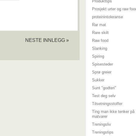
Produkttips
Prosjekt urter og raw foo
proteinintoleranse
Rar mat
Rare skilt
NESTE INNLEGG »
Raw food
Slanking
Spiring
Spisesteder
Sprø greier
Sukker
Sunt "godteri"
Test deg selv
Tilsetningsstoffer
Ting man ikke tenker på 
matvarer
Treningsliv
Treningstips