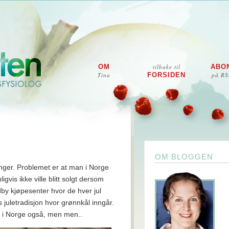
OM
tilbake til
ABO
Tina
FORSIDEN
på RS
OM BLOGGEN
inger. Problemet er at man i Norge
gvis ikke ville blitt solgt dersom
rdby kjøpesenter hvor de hver jul
s juletradisjon hvor grønnkål inngår.
on i Norge også, men men..