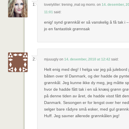
lovelyliller: trening ,mat og morro.
on
14. desember, 20
11:01
said:
enig! synd grønnkål er så vanskelig å få tak i –
jo en fantastisk grønnsak
mjuuugly
on
14. desember, 2010 at 12:42
said:
Helt enig med deg! I helga var jeg på julebord
båten over til Danmark, og der hadde de pynt
grønnkål. Jeg kunne ikke dy meg, jeg måtte s
hvor de hadde fått tak i en så knæsj grønn gr
på denne tiden av året, de hadde visst fått den
Danmark. Sesongen er for lengst over her ne
selger bare rådyre små esker, med gul grønn
Huff. Jeg savner allerede grønnkålen jeg!