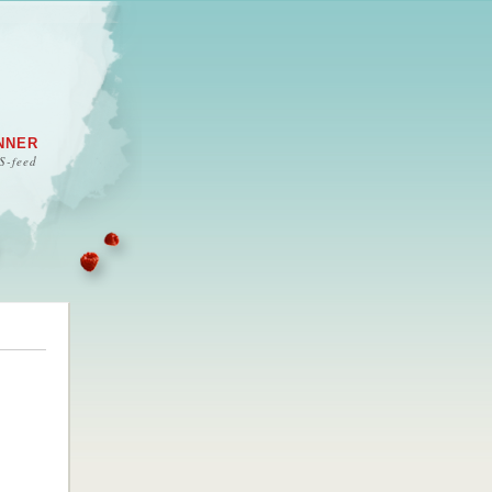
NNER
S-feed