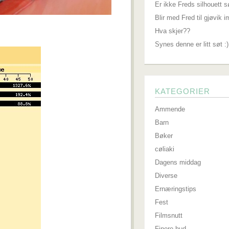
Er ikke Freds silhouett s
Blir med Fred til gjøvik 
Hva skjer??
Synes denne er litt søt :)
KATEGORIER
Ammende
Barn
Bøker
cøliaki
Dagens middag
Diverse
Ernæringstips
Fest
Filmsnutt
Finere hud