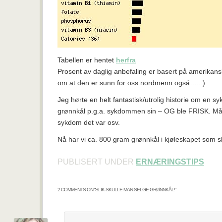
Tabellen er hentet
herfra
Prosent av daglig anbefaling er basert på amerikansk
om at den er sunn for oss nordmenn også…..:)
Jeg hørte en helt fantastisk/utrolig historie om en 
grønnkål p.g.a. sykdommen sin – OG ble FRISK. Må 
sykdom det var osv.
Nå har vi ca. 800 gram grønnkål i kjøleskapet som s
PUBLISERT UNDER
ERNÆRINGSTIPS
2 COMMENTS ON “
SLIK SKULLE MAN SELGE GRØNNKÅL!
”