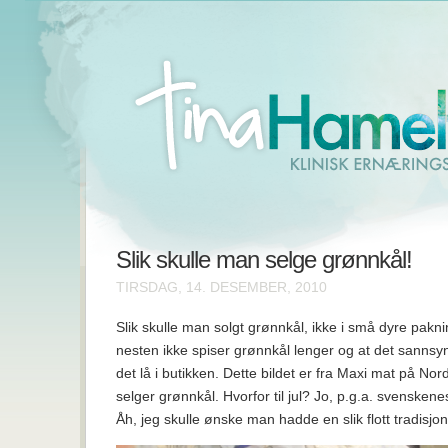
Slik skulle man selge grønnkål!
TIRSDAG, 14. DESEMBER, 2010
Slik skulle man solgt grønnkål, ikke i små dyre pakn
nesten ikke spiser grønnkål lenger og at det sannsynli
det lå i butikken. Dette bildet er fra Maxi mat på No
selger grønnkål. Hvorfor til jul? Jo, p.g.a. svenskene
Åh, jeg skulle ønske man hadde en slik flott tradisj