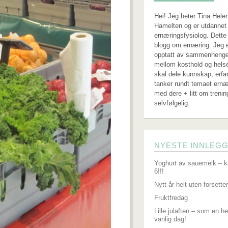
Hei! Jeg heter Tina Hele
Hamelten og er utdannet 
ernæringsfysiolog. Dette
blogg om ernæring. Jeg 
opptatt av sammenheng
mellom kosthold og hels
skal dele kunnskap, erfa
tanker rundt temaet ernæ
med dere + litt om trenin
selvfølgelig.
NYESTE INNLEG
Yoghurt av sauemelk – k
6!!!
Nytt år helt uten forsetter
Fruktfredag
Lille julaften – som en he
vanlig dag!