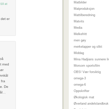
Matbilder
10 at
Matproduksjon
Mattilberedning
 det er
Matvits
Media
Melkefritt
men gøy
merkelapper og slikt
Middag
 på
Mina Hadjians sunnere li
et med
Morsom sportsfilm
pør
OBS! Vær forsiktig
ønnkål
omega-3
 fra
omega-6
de. De
Oppskrifter
kål…
Økologisk mat
Øverland andelslandbruk