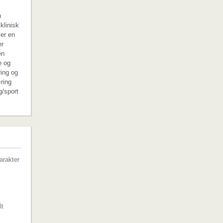
n
klinisk
 er en
er
en
e og
ring og
ring
g/sport
G
arakter
lt