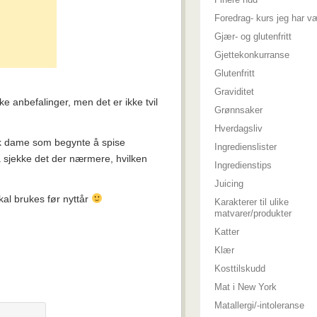
Foredrag- kurs jeg har v
Gjær- og glutenfritt
Gjettekonkurranse
Glutenfritt
Graviditet
e anbefalinger, men det er ikke tvil
Grønnsaker
Hverdagsliv
syk dame som begynte å spise
Ingredienslister
sjekke det der nærmere, hvilken
Ingredienstips
Juicing
kal brukes før nyttår
Karakterer til ulike
matvarer/produkter
Katter
Klær
Kosttilskudd
Mat i New York
Matallergi/-intoleranse