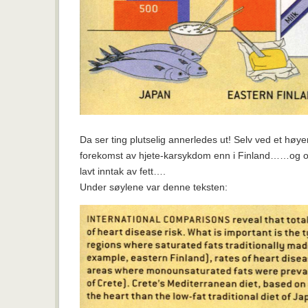
Da ser ting plutselig annerledes ut! Selv ved et høyer
forekomst av hjete-karsykdom enn i Finland……og o
lavt inntak av fett….
Under søylene var denne teksten: