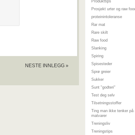
Produkttips
Prosjekt urter og raw foo
proteinintoleranse
Rar mat
Rare skilt
Raw food
Slanking
Spiring
Spisesteder
NESTE INNLEGG »
Sprø greier
Sukker
Sunt "godteri"
Test deg selv
Tilsetningsstoffer
Ting man ikke tenker på 
matvarer
Treningsliv
Treningstips