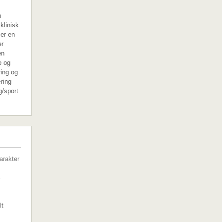
n
klinisk
 er en
er
en
e og
ring og
ring
g/sport
G
arakter
lt