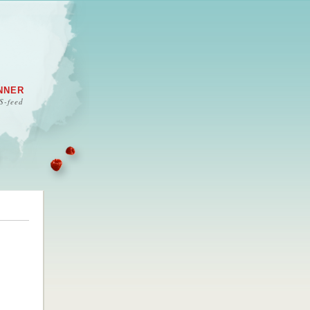
NNER
S-feed