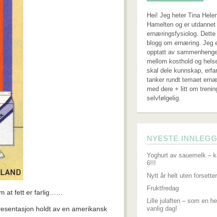
Hei! Jeg heter Tina Hele
Hamelten og er utdannet 
ernæringsfysiolog. Dette
blogg om ernæring. Jeg 
opptatt av sammenheng
mellom kosthold og hels
skal dele kunnskap, erfa
tanker rundt temaet ernæ
med dere + litt om trenin
selvfølgelig.
NYESTE INNLEG
Yoghurt av sauemelk – k
6!!!
Nytt år helt uten forsetter
Fruktfredag
m at fett er farlig……
Lille julaften – som en he
resentasjon holdt av en amerikansk
vanlig dag!