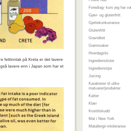
Foredrag- kurs jeg har v
Gjær- og glutenfritt
Gjettekonkurranse
Glutenfritt
Graviditet
Grønnsaker
Hverdagsliv
e fettinntak på Kreta er det lavere
Ingredienslister
gså lavere enn i Japan som har et
Ingredienstips
Juicing
Karakterer til ulike
matvarer/produkter
Katter
Klær
Kosttilskudd
Mat i New York
Matallergi/-intoleranse