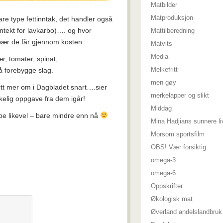
Matbilder
Matproduksjon
are type fettinntak, det handler også
nntekt for lavkarbo)…. og hvor
Mattilberedning
bær de får gjennom kosten.
Matvits
Media
, tomater, spinat,
Melkefritt
å forebygge slag.
men gøy
itt mer om i Dagbladet snart….sier
merkelapper og slikt
kelig oppgave fra dem igår!
Middag
be likevel – bare mindre enn nå
Mina Hadjians sunnere li
Morsom sportsfilm
OBS! Vær forsiktig
omega-3
omega-6
Oppskrifter
Økologisk mat
Øverland andelslandbruk