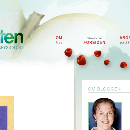
OM
tilbake til
ABO
Tina
FORSIDEN
på RS
OM BLOGGEN