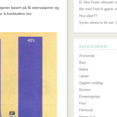
Er ikke Freds silhouett s
joner basert på få obervasjoner og
Blir med Fred til gjøvik 
ker å konkludere om.
Hva skjer??
Synes denne er litt søt :)
KATEGORIER
Ammende
Barn
Bøker
cøliaki
Dagens middag
Diverse
Ernæringstips
Fest
Filmsnutt
Finere hud