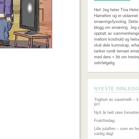
Hei! Jeg heter Tina Hele
Hamelten og er utdannet 
ernæringsfysiolog. Dette
blogg om ernæring. Jeg 
opptatt av sammenheng
mellom kosthold og hels
skal dele kunnskap, erfa
tanker rundt temaet ernæ
med dere + litt om trenin
selvfølgelig.
NYESTE INNLEG
Yoghurt av sauemelk – k
6!!!
Nytt år helt uten forsetter
Fruktfredag
Lille julaften – som en he
vanlig dag!