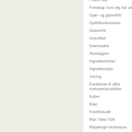
Foredrag- kurs jeg har v
Gjær- og glutenfritt
Gjettekonkurranse
Glutenfritt
Graviditet
Grønnsaker
Hverdagsliv
Ingredienslister
Ingredienstips
Juicing
Karakterer til ulike
matvarer/produkter
Katter
Klær
Kosttilskudd
Mat i New York
Matallergi/-intoleranse