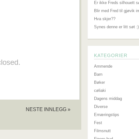
Er ikke Freds silhouett s
Blir med Fred til gjøvik 
Hva skjer??
Synes denne er litt søt :)
KATEGORIER
losed.
Ammende
Barn
Bøker
cøliaki
Dagens middag
Diverse
NESTE INNLEGG »
Ernæringstips
Fest
Filmsnutt
Finere hud