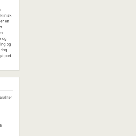
n
klinisk
 er en
er
en
e og
ring og
ring
g/sport
G
arakter
lt