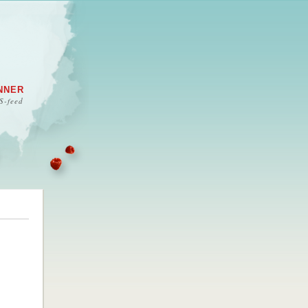
NNER
S-feed