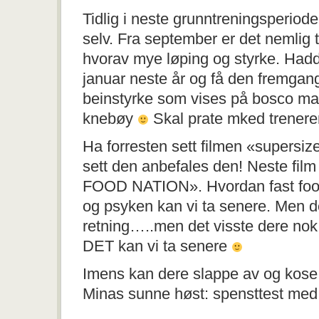
Tidlig i neste grunntreningsperiode
selv. Fra september er det nemlig 
hvorav mye løping og styrke. Had
januar neste år og få den fremgan
beinstyrke som vises på bosco mat
knebøy
Skal prate mked treneren 
Ha forresten sett filmen «supersiz
sett den anbefales den! Neste film
FOOD NATION». Hvordan fast food
og psyken kan vi ta senere. Men de
retning…..men det visste dere no
DET kan vi ta senere
Imens kan dere slappe av og kose
Minas sunne høst: spensttest med