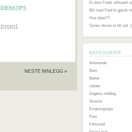
Er ikke Freds silhouett s
EDIENSTIPS
Blir med Fred til gjøvik 
Hva skjer??
losed.
Synes denne er litt søt :)
KATEGORIER
Ammende
NESTE INNLEGG »
Barn
Bøker
cøliaki
Dagens middag
Diverse
Ernæringstips
Fest
Filmsnutt
Finere hud