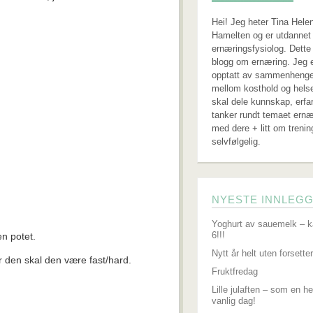
Hei! Jeg heter Tina Hele
Hamelten og er utdannet 
ernæringsfysiolog. Dette
blogg om ernæring. Jeg 
opptatt av sammenheng
mellom kosthold og hels
skal dele kunnskap, erfa
tanker rundt temaet ernæ
med dere + litt om trenin
selvfølgelig.
NYESTE INNLEG
Yoghurt av sauemelk – k
6!!!
n potet.
Nytt år helt uten forsetter
r den skal den være fast/hard.
Fruktfredag
Lille julaften – som en he
vanlig dag!