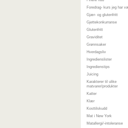
Foredrag- kurs jeg har v
Gjær- og glutenfritt
Gjettekonkurranse
Glutenfritt
Graviditet
Grønnsaker
Hverdagsliv
Ingredienslister
Ingredienstips
Juicing
Karakterer til ulike
matvarer/produkter
Katter
Klær
Kosttilskudd
Mat i New York
Matallergi/-intoleranse