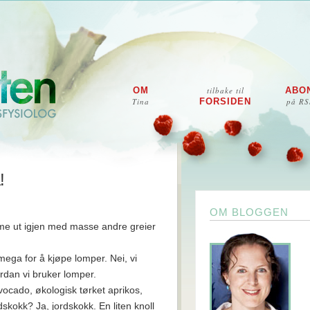
OM
tilbake til
ABO
Tina
FORSIDEN
på RS
!
OM BLOGGEN
omme ut igjen med masse andre greier
 mega for å kjøpe lomper. Nei, vi
ordan vi bruker lomper.
vocado, økologisk tørket aprikos,
dskokk? Ja, jordskokk. En liten knoll