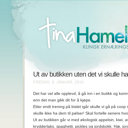
Ut av butikken uten det vi skulle ha
FREDAG, 8. JANUAR, 2010
Det har vel alle opplevd; å gå inn i en butikk og k
enn det man gikk dit for å kjøpe.
Etter endt trening på bislet igår skulle vi gå på coop
skulle ikke ha dem til pølser! Skal fortelle senere hv
Ut av butikken går vi med økologisk appelsin, kiwi, a
krydderlaks, spaghetti, pickles og jordskokk. Hæ, jor