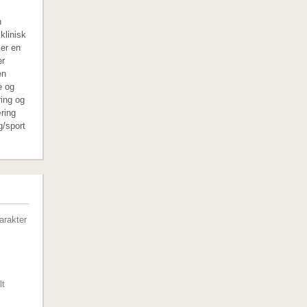
n
klinisk
 er en
er
en
e og
ring og
ring
g/sport
G
arakter
lt