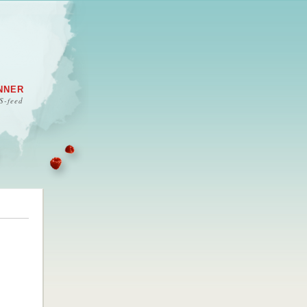
NNER
S-feed