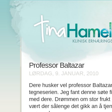
Professor Baltazar
LØRDAG, 9. JANUAR, 2010
Dere husker vel professor Baltaz
tegneserien. Jeg fant denne søte f
med dere. Drømmen om stor frukt o
vært der sålenge det gikk an å tje