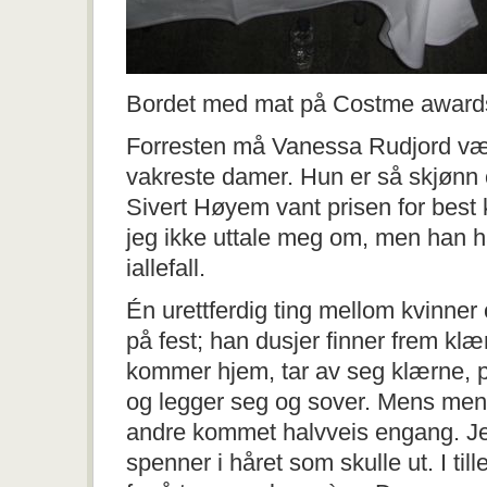
Bordet med mat på Costme award
Forresten må Vanessa Rudjord væ
vakreste damer. Hun er så skjønn 
Sivert Høyem vant prisen for best
jeg ikke uttale meg om, men han h
iallefall.
Én urettferdig ting mellom kvinne
på fest; han dusjer finner frem klæ
kommer hjem, tar av seg klærne, p
og legger seg og sover. Mens menn
andre kommet halvveis engang. Jeg 
spenner i håret som skulle ut. I til