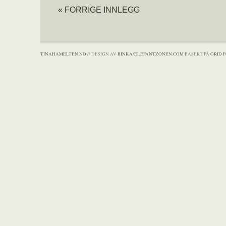
« FORRIGE INNLEGG
TINAHAMELTEN.NO
// DESIGN AV
BINKA/ELEFANTZONEN.COM
BASERT PÅ
GRID 