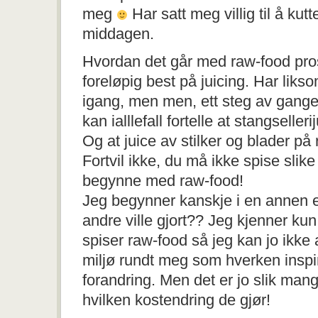
meg
Har satt meg villig til å kutt
middagen.
Hvordan det går med raw-food pros
foreløpig best på juicing. Har lik
igang, men men, ett steg av gange
kan ialllefall fortelle at stangseller
Og at juice av stilker og blader på 
Fortvil ikke, du må ikke spise slike 
begynne med raw-food!
Jeg begynner kanskje i en annen
andre ville gjort?? Jeg kjenner k
spiser raw-food så jeg kan jo ikke a
miljø rundt meg som hverken inspirer
forandring. Men det er jo slik man
hvilken kostendring de gjør!