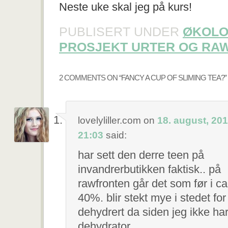
Neste uke skal jeg på kurs!
PUBLISERT UNDER
ØKOLO
PROSJEKT URTER OG RA
2 COMMENTS ON “
FANCY A CUP OF SLIMING TEA?
”
lovelyliller.com
on
18. august, 201
21:03
said:
har sett den derre teen på
invandrerbutikken faktisk.. på
rawfronten går det som før i ca
40%. blir stekt mye i stedet for
dehydrert da siden jeg ikke ha
dehydrator.