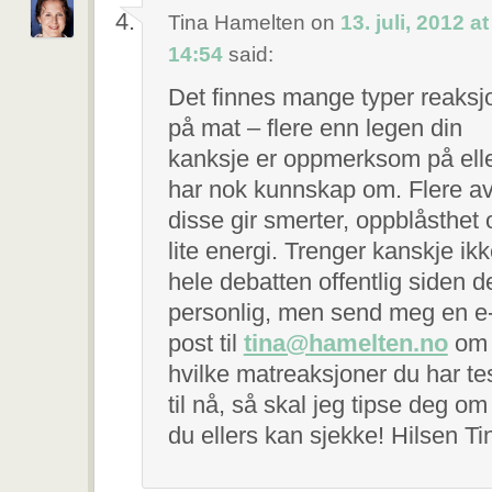
Tina Hamelten
on
13. juli, 2012 at
14:54
said:
Det finnes mange typer reaksj
på mat – flere enn legen din
kanksje er oppmerksom på ell
har nok kunnskap om. Flere a
disse gir smerter, oppblåsthet 
lite energi. Trenger kanskje ikk
hele debatten offentlig siden de
personlig, men send meg en e
post til
tina@hamelten.no
om
hvilke matreaksjoner du har te
til nå, så skal jeg tipse deg om
du ellers kan sjekke! Hilsen Ti