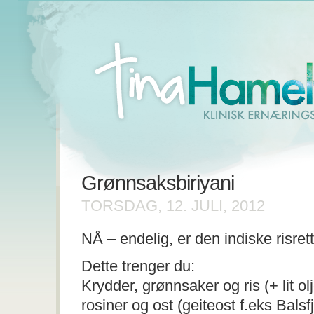
Grønnsaksbiriyani
TORSDAG, 12. JULI, 2012
NÅ – endelig, er den indiske risre
Dette trenger du:
Krydder, grønnsaker og ris (+ lit ol
rosiner og ost (geiteost f.eks Balsf