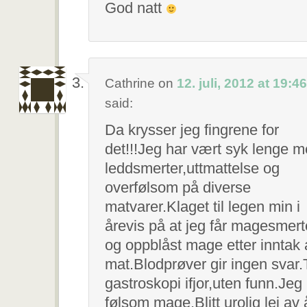
God natt
Cathrine
on
12. juli, 2012 at 19:46
said:
Da krysser jeg fingrene for
det!!!Jeg har vært syk lenge 
leddsmerter,uttmattelse og
overfølsom på diverse
matvarer.Klaget til legen min i
årevis på at jeg får magesmert
og oppblåst mage etter inntak 
mat.Blodprøver gir ingen svar.
gastroskopi ifjor,uten funn.Jeg
følsom mage.Blitt urolig lei av 