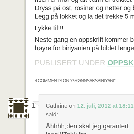
Dryss på ost, rosiner og nøtter og 
Legg på lokket og la det trekke 5 mi
Lykke til!!!
Neste gang en oppskrift kommer blir
høyre for biriyanien på bildet leng
PUBLISERT UNDER
OPPSK
4 COMMENTS ON “
GRØNNSAKSBIRIYANI
”
Cathrine
on
12. juli, 2012 at 18:11
said:
Åhhhh,den skal jeg garantert