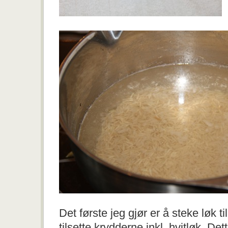
Det første jeg gjør er å steke løk ti
tilsette krydderne inkl. hvitløk. Det