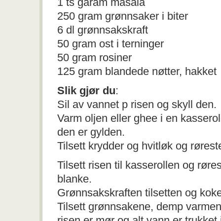
1 ts garam masala
250 gram grønnsaker i biter
6 dl grønnsakskraft
50 gram ost i terninger
50 gram rosiner
125 gram blandede nøtter, hakket
Slik gjør du
:
Sil av vannet p risen og skyll den.
Varm oljen eller ghee i en kasserolle
den er gylden.
Tilsett krydder og hvitløk og rørest
Tilsett risen til kasserollen og røre
blanke.
Grønnsakskraften tilsetten og kok
Tilsett grønnsakene, demp varmen o
risen er mør og alt vann er trukket 