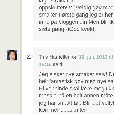
lage!!!Takk for
oppskriften!!!:-)Veldig gøy me
smaker!Første gang jeg er her
inne på bloggen din.Men blir i
siste gang:-)God kveld!
Tina Hamelten
on
12. juli, 2012 at
19:18
said:
Jeg elsker nye smaker selv! De
helt fantastisk gøy med nye sa
Ei venninde skal lære meg tik
masala på en helt annen måte
jeg har smakt før. Blir det velly
kommer oppskriften!