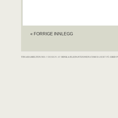
« FORRIGE INNLEGG
TINAHAMELTEN.NO
// DESIGN AV
BINKA/ELEFANTZONEN.COM
BASERT PÅ
GRID 